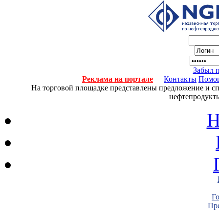
Забыл 
Реклама на портале
Контакты
Помо
На торговой площадке представлены предложение и спро
нефтепродукты
Н
Г
Пре