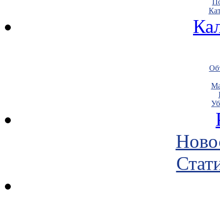
По
Кат
Ка
Объ
Ма
Уб
Ново
Стати