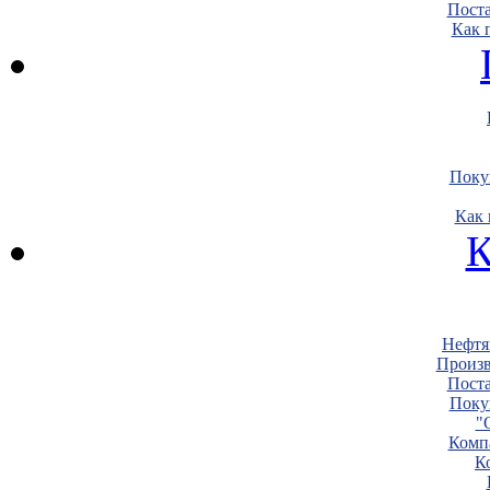
Пост
Как 
Поку
Как 
К
Нефтя
Произв
Пост
Поку
"
Комп
К