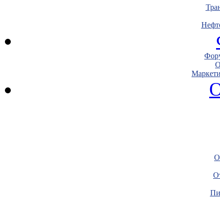
Тра
Нефт
Фору
О
Маркети
О
О
О
Пи