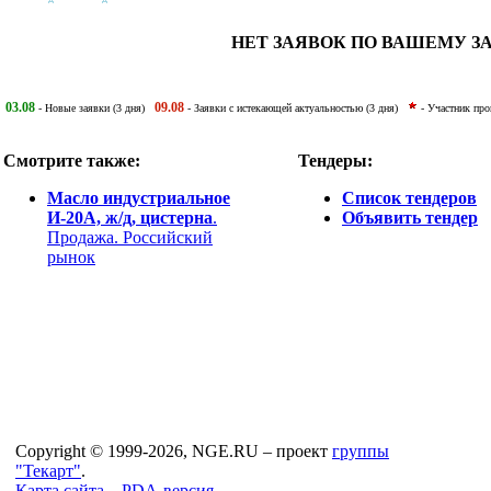
НЕТ ЗАЯВОК ПО ВАШЕМУ З
03.08
09.08
- Новые заявки (3 дня)
- Заявки с истекающей актуальностью (3 дня)
- Участник пр
Смотрите также:
Тендеры:
Масло индустриальное
Список тендеров
И-20А, ж/д, цистерна
.
Объявить тендер
Продажа. Российский
рынок
Copyright © 1999-2026, NGE.RU – проект
группы
"Текарт"
.
Карта сайта...
PDA-версия...