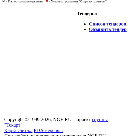
- Паспорт качества/документ
- Участник программы "Открытая компания"
Тендеры:
Список тендеров
Объявить тендер
Copyright © 1999-2026, NGE.RU – проект
группы
"Текарт"
.
Карта сайта...
PDA-версия...
При любом использовании материалов NGE.RU