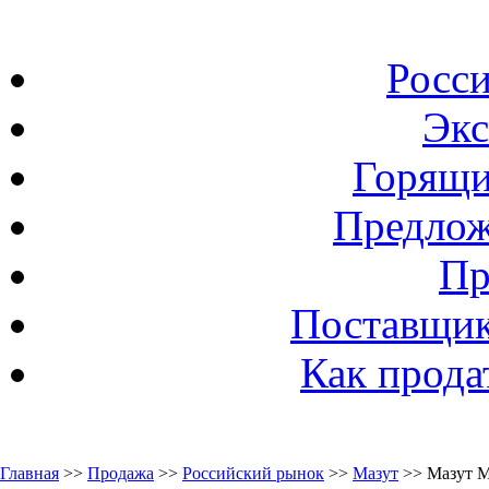
Росс
Экс
Горящи
Предлож
Пр
Поставщик
Как прода
Главная
>>
Продажа
>>
Российский рынок
>>
Мазут
>> Мазут М-