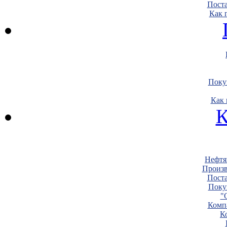
Пост
Как 
Поку
Как 
К
Нефтя
Произв
Пост
Поку
"
Комп
К