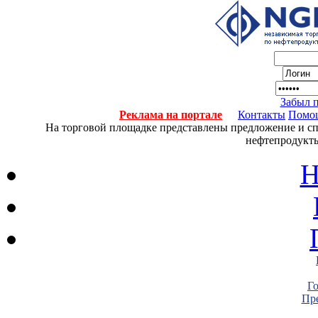
Забыл 
Реклама на портале
Контакты
Помо
На торговой площадке представлены предложение и спро
нефтепродукты
Н
Г
Пре