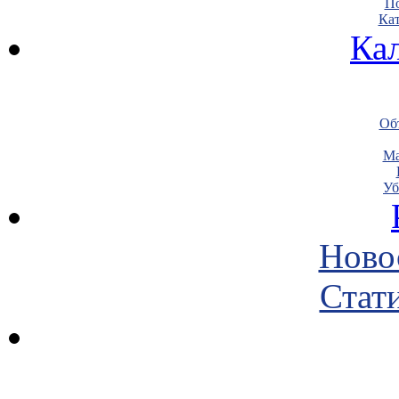
По
Кат
Ка
Объ
Ма
Уб
Ново
Стати