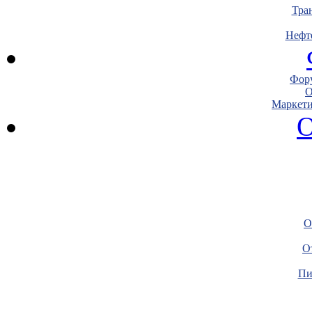
Тра
Нефт
Фору
О
Маркети
О
О
О
Пи