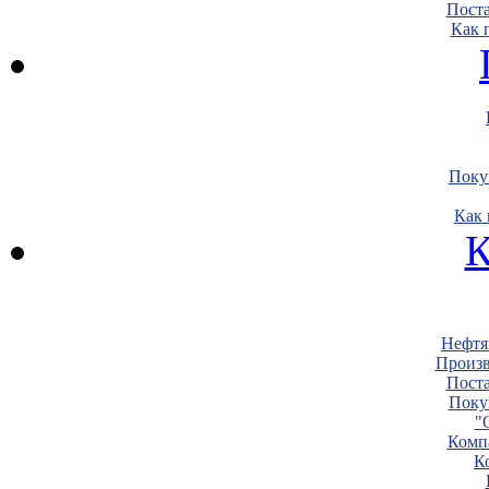
Пост
Как 
Поку
Как 
К
Нефтя
Произв
Пост
Поку
"
Комп
К