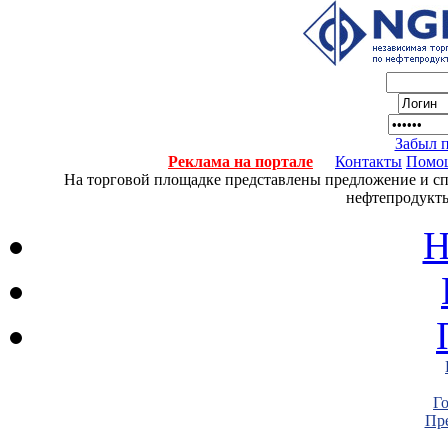
Забыл 
Реклама на портале
Контакты
Помо
На торговой площадке представлены предложение и спро
нефтепродукты
Н
Г
Пре