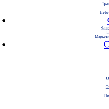
Тра
Нефт
Фору
О
Маркети
О
О
О
Пи