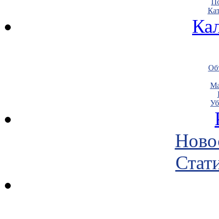
По
Кат
Ка
Объ
Ма
Уб
Ново
Стати