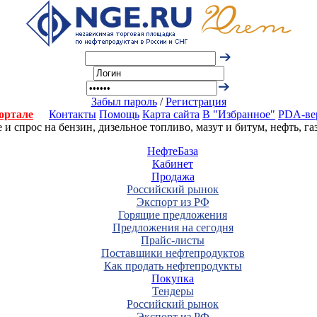
Забыл пароль
/
Регистрация
ортале
Контакты
Помощь
Карта сайта
В "Избранное"
PDA-ве
 спрос на бензин, дизельное топливо, мазут и битум, нефть, г
НефтеБаза
Кабинет
Продажа
Российский рынок
Экспорт из РФ
Горящие предложения
Предложения на сегодня
Прайс-листы
Поставщики нефтепродуктов
Как продать нефтепродукты
Покупка
Тендеры
Российский рынок
Экспорт из РФ