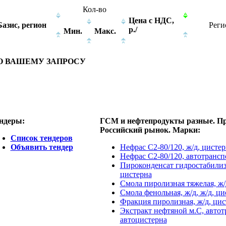
Кол-во
Цена с НДС,
Базис, регион
Реги
р./
Мин.
Макс.
О ВАШЕМУ ЗАПРОСУ
ндеры:
ГСМ и нефтепродукты разные. П
Российский рынок. Марки:
Список тендеров
Объявить тендер
Нефрас С2-80/120, ж/д, цистер
Нефрас С2-80/120, автотрансп
Пироконденсат гидростабилиз
цистерна
Смола пиролизная тяжелая, ж/
Смола фенольная, ж/д, ж/д, ци
Фракция пиролизная, ж/д, цис
Экстракт нефтяной м.С, автот
автоцистерна