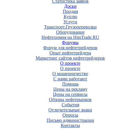
Статистика заявок
Доски
Продам
Куплю
Услуги
Транспорт.Грузоперевозки
Оборудование
Нефтехимия на HimTrade.RU
Форумы
Форум для нефтетрейдеров
Опыт нефтетрейдера
Маркетинг сайтов нефтетрейдеров
О проекте
О проекте
О мошенничестве
С нами работают
Помощь
Цены на рекламу
Цены на сервисы
Обзоры нефтерынков
События
Отличительные знаки
Опросы
Письмо администрации
Контакты