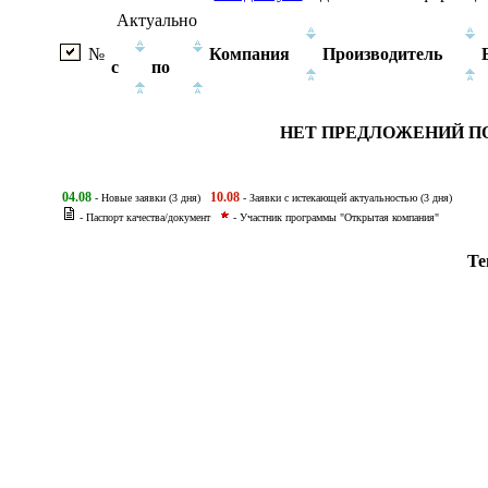
Актуально
№
Компания
Производитель
с
по
НЕТ ПРЕДЛОЖЕНИЙ П
04.08
10.08
- Новые заявки (3 дня)
- Заявки с истекающей актуальностью (3 дня)
- Паспорт качества/документ
- Участник программы "Открытая компания"
Те