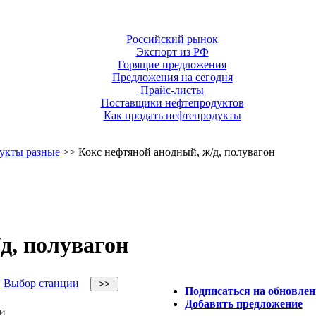
Российский рынок
Экспорт из РФ
Горящие предложения
Предложения на сегодня
Прайс-листы
Поставщики нефтепродуктов
Как продать нефтепродукты
укты разные
>> Кокс нефтяной анодный, ж/д, полувагон
д, полувагон
Выбор станции
Подписаться на обновлен
Добавить предложение
и