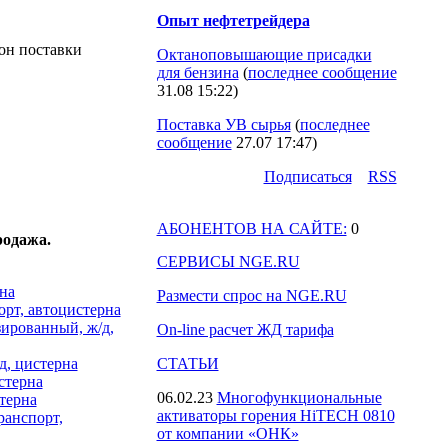
Опыт нефтетрейдера
он поставки
Октаноповышающие присадки
для бензина
(
последнее сообщение
31.08 15:22
)
Поставка УВ сырья
(
последнее
сообщение
27.07 17:47
)
Подпиcаться
RSS
АБОНЕНТОВ НА САЙТЕ:
0
родажа.
СЕРВИСЫ NGE.RU
на
Размести спрос на NGE.RU
орт, автоцистерна
ированный, ж/д,
On-line расчет ЖД тарифа
д, цистерна
СТАТЬИ
стерна
06.02.23
Многофункциональные
терна
активаторы горения HiTECH 0810
ранспорт,
от компании «ОНК»