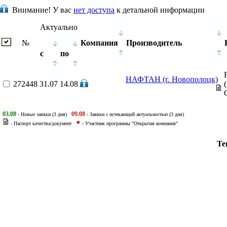
Внимание!
У вас
нет доступа
к детальной информации
Актуально
№
Компания
Производитель
с
по
НАФТАН (г. Новополоцк)
272448
31.07
14.08
03.08
09.08
- Новые заявки (3 дня)
- Заявки с истекающей актуальностью (3 дня)
- Паспорт качества/документ
- Участник программы "Открытая компания"
Те