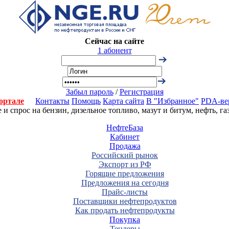
Сейчас на сайте
1 абонент
Забыл пароль
/
Регистрация
ортале
Контакты
Помощь
Карта сайта
В "Избранное"
PDA-ве
 спрос на бензин, дизельное топливо, мазут и битум, нефть, г
НефтеБаза
Кабинет
Продажа
Российский рынок
Экспорт из РФ
Горящие предложения
Предложения на сегодня
Прайс-листы
Поставщики нефтепродуктов
Как продать нефтепродукты
Покупка
Тендеры