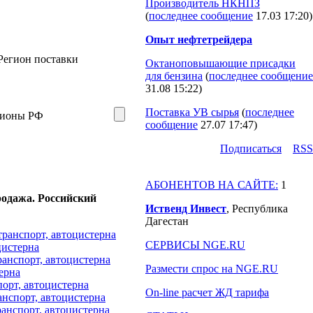
Производитель НКНПЗ
(
последнее сообщение
17.03 17:20
)
Опыт нефтетрейдера
Регион поставки
Октаноповышающие присадки
для бензина
(
последнее сообщение
31.08 15:22
)
Поставка УВ сырья
(
последнее
гионы РФ
сообщение
27.07 17:47
)
Подпиcаться
RSS
АБОНЕНТОВ НА САЙТЕ:
1
одажа. Российский
Иственд Инвест
, Республика
Дагестан
отранспорт, автоцистерна
СЕРВИСЫ NGE.RU
цистерна
транспорт, автоцистерна
Размести спрос на NGE.RU
ерна
порт, автоцистерна
On-line расчет ЖД тарифа
анспорт, автоцистерна
ранспорт, автоцистерна