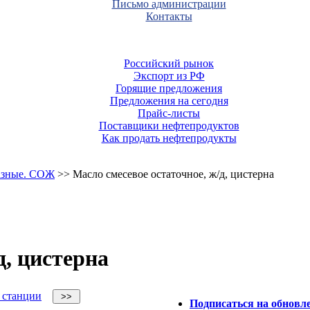
Письмо администрации
Контакты
Российский рынок
Экспорт из РФ
Горящие предложения
Предложения на сегодня
Прайс-листы
Поставщики нефтепродуктов
Как продать нефтепродукты
разные. СОЖ
>> Масло смесевое остаточное, ж/д, цистерна
д, цистерна
 станции
Подписаться на обновл