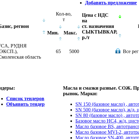
Добавить предложение
Кол-во
,
Цена с НДС
т
на
Базис, регион
ст. назначения
СЫКТЫВКАР,
Мин.
Макс.
р./т
FCA, РУДНЯ
(ЭКСП.),
65
5000
Все ре
Смоленская область
ндеры:
Масла и смазки разные. СОЖ. Пр
рынок. Марки:
Список тендеров
Объявить тендер
SN 150 (базовое масло) , авт
SN 500 (базовое масло), ж/д, 
SN 80 (базовое масло) , авто
Базовое масло НС4, ж/д, цист
Масло базовое BS, автотранс
Масло базовое MVI-2, автотр
Масло базовое SN-400, автот