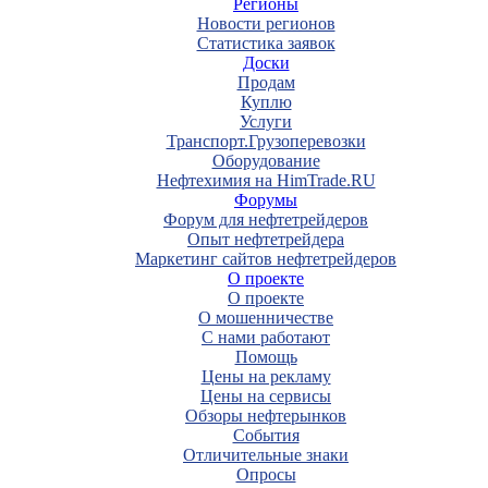
Регионы
Новости регионов
Статистика заявок
Доски
Продам
Куплю
Услуги
Транспорт.Грузоперевозки
Оборудование
Нефтехимия на HimTrade.RU
Форумы
Форум для нефтетрейдеров
Опыт нефтетрейдера
Маркетинг сайтов нефтетрейдеров
О проекте
О проекте
О мошенничестве
С нами работают
Помощь
Цены на рекламу
Цены на сервисы
Обзоры нефтерынков
События
Отличительные знаки
Опросы