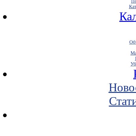
По
Кат
Ка
Объ
Ма
Уб
Ново
Стати