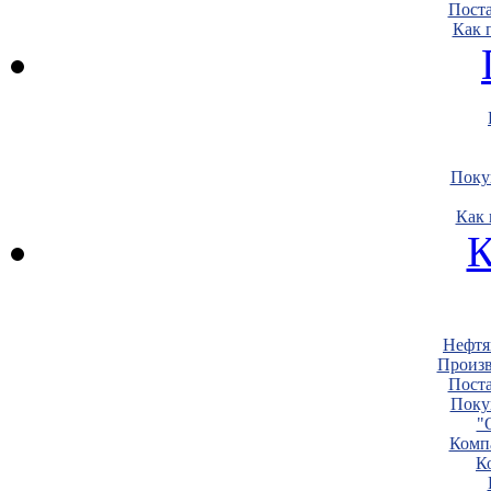
Пост
Как 
Поку
Как 
К
Нефтя
Произв
Пост
Поку
"
Комп
К