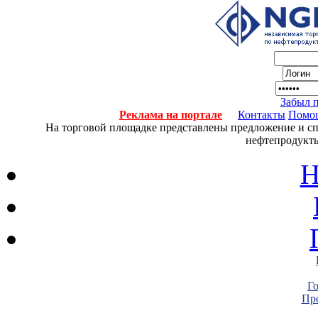
Забыл 
Реклама на портале
Контакты
Помо
На торговой площадке представлены предложение и спро
нефтепродукты
Н
Г
Пре