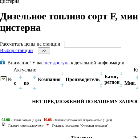
цистерна
Дизельное топливо сорт F, мину
цистерна
Рассчитать цены на станции:
Выбор станции
Внимание!
У вас
нет доступа
к детальной информации
Актуально
К
Базис,
№
Компания
Производитель
регион
с
по
Мин.
НЕТ ПРЕДЛОЖЕНИЙ ПО ВАШЕМУ ЗАПРО
04.08
10.08
- Новые заявки (3 дня)
- Заявки с истекающей актуальностью (3 дня)
- Паспорт качества/документ
- Участник программы "Открытая компания"
Тендеры:
Ди