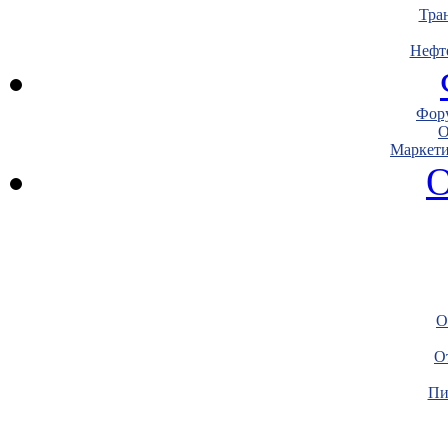
Тра
Нефт
Фору
О
Маркети
О
О
О
Пи