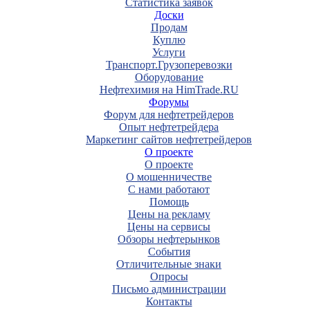
Статистика заявок
Доски
Продам
Куплю
Услуги
Транспорт.Грузоперевозки
Оборудование
Нефтехимия на HimTrade.RU
Форумы
Форум для нефтетрейдеров
Опыт нефтетрейдера
Маркетинг сайтов нефтетрейдеров
О проекте
О проекте
О мошенничестве
С нами работают
Помощь
Цены на рекламу
Цены на сервисы
Обзоры нефтерынков
События
Отличительные знаки
Опросы
Письмо администрации
Контакты