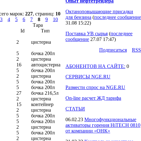
Опыт нефтетрейдера
Октаноповышающие присадки
сего марок:
227
, страниц:
10
для бензина
(
последнее сообщение
3
4
5
6
7
8
9
10
31.08 15:22
)
Тара
Id
Тип
Поставка УВ сырья
(
последнее
сообщение
27.07 17:47
)
2
цистерна
Подпиcаться
RSS
5
бочка 200л
2
цистерна
16
автоцистерна
АБОНЕНТОВ НА САЙТЕ:
0
5
бочка 200л
2
цистерна
СЕРВИСЫ NGE.RU
5
бочка 200л
5
бочка 200л
Размести спрос на NGE.RU
27
бочка 216,5л
On-line расчет ЖД тарифа
2
цистерна
15
контейнер
СТАТЬИ
2
цистерна
5
бочка 200л
06.02.23
Многофункциональные
5
бочка 200л
активаторы горения HiTECH 0810
2
цистерна
от компании «ОНК»
5
бочка 200л
2
цистерна