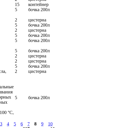
15
контейнер
5
бочка 200л
2
цистерна
5
бочка 200л
2
цистерна
5
бочка 200л
5
бочка 200л
5
бочка 200л
2
цистерна
2
цистерна
5
бочка 200л
ла,
2
цистерна
сальные
ывания
орных
5
бочка 200л
рных
100 °С,
3
4
5
6
7
8
9
10