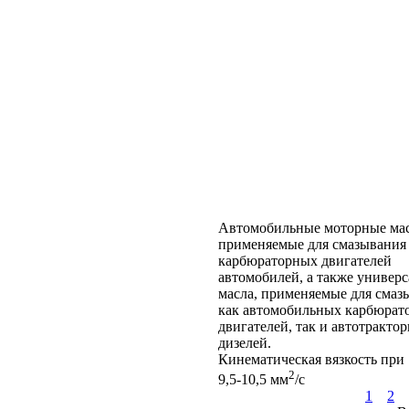
Автомобильные моторные мас
применяемые для смазывания
карбюраторных двигателей
автомобилей, а также универ
масла, применяемые для смаз
как автомобильных карбюрат
двигателей, так и автотракто
дизелей.
Кинематическая вязкость при 
2
9,5-10,5 мм
/с
1
2