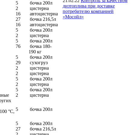
21.02.22
Контроль за качеством
5
бочка 200л
дизтоплива при доставке
2
цистерна
потребителю компанией
16
автоцистерна
«Мосойл»
27
бочка 216,5л
16
автоцистерна
5
бочка 200л
2
цистерна
5
бочка 200л
76
бочка 180-
190 кг
5
бочка 200л
29
сухогруз
2
цистерна
2
цистерна
5
бочка 200л
2
цистерна
5
бочка 200л
нные
2
цистерна
ругих
5
бочка 200л
100 °С,
5
бочка 200л
27
бочка 216,5л
2
цистерна