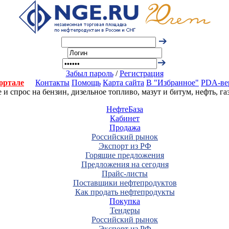
Забыл пароль
/
Регистрация
ортале
Контакты
Помощь
Карта сайта
В "Избранное"
PDA-ве
 спрос на бензин, дизельное топливо, мазут и битум, нефть, г
НефтеБаза
Кабинет
Продажа
Российский рынок
Экспорт из РФ
Горящие предложения
Предложения на сегодня
Прайс-листы
Поставщики нефтепродуктов
Как продать нефтепродукты
Покупка
Тендеры
Российский рынок
Экспорт из РФ