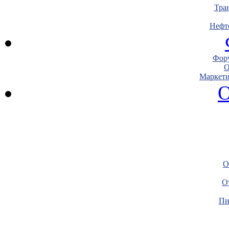
Тра
Нефт
Фору
О
Маркети
О
О
О
Пи