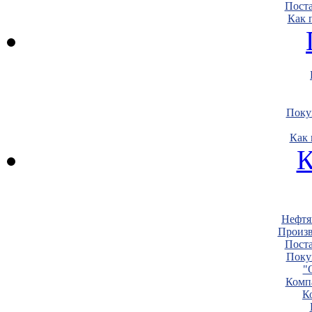
Пост
Как 
Поку
Как 
К
Нефтя
Произв
Пост
Поку
"
Комп
К