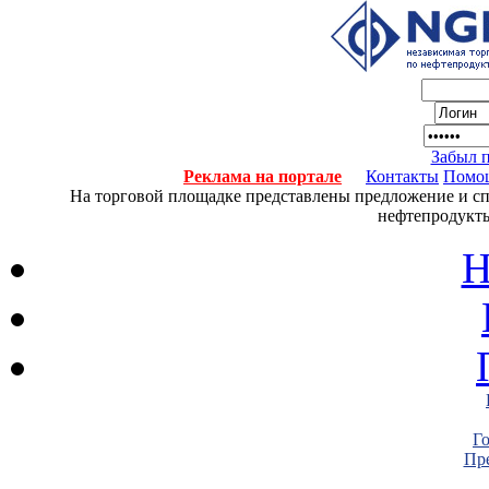
Забыл 
Реклама на портале
Контакты
Помо
На торговой площадке представлены предложение и спро
нефтепродукты
Н
Г
Пре