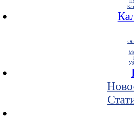
По
Кат
Ка
Объ
Ма
Уб
Ново
Стати