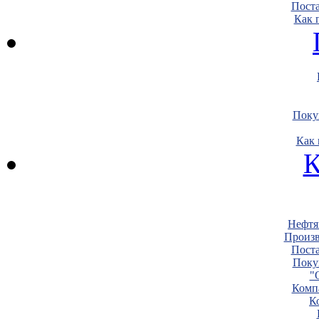
Пост
Как 
Поку
Как 
К
Нефтя
Произв
Пост
Поку
"
Комп
К