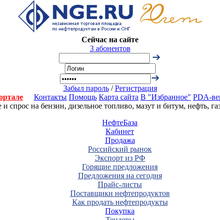
Сейчас на сайте
3 абонентов
Забыл пароль
/
Регистрация
ортале
Контакты
Помощь
Карта сайта
В "Избранное"
PDA-ве
 спрос на бензин, дизельное топливо, мазут и битум, нефть, г
НефтеБаза
Кабинет
Продажа
Российский рынок
Экспорт из РФ
Горящие предложения
Предложения на сегодня
Прайс-листы
Поставщики нефтепродуктов
Как продать нефтепродукты
Покупка
Тендеры