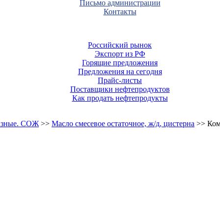
Письмо администрации
Контакты
Российский рынок
Экспорт из РФ
Горящие предложения
Предложения на сегодня
Прайс-листы
Поставщики нефтепродуктов
Как продать нефтепродукты
разные. СОЖ
>>
Масло смесевое остаточное, ж/д, цистерна
>> Ком