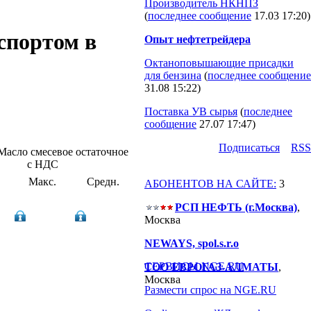
Производитель НКНПЗ
(
последнее сообщение
17.03 17:20
)
нспортом в
Опыт нефтетрейдера
Октаноповышающие присадки
для бензина
(
последнее сообщение
31.08 15:22
)
Поставка УВ сырья
(
последнее
сообщение
27.07 17:47
)
Подпиcаться
RSS
Масло смесевое остаточное
с НДС
Макс.
Средн.
АБОНЕНТОВ НА САЙТЕ:
3
РСП НЕФТЬ (г.Москва)
,
Москва
NEWAYS, spol.s.r.o
СЕРВИСЫ NGE.RU
ТОО ЕВРОГАЗ-АЛМАТЫ
,
Москва
Размести спрос на NGE.RU