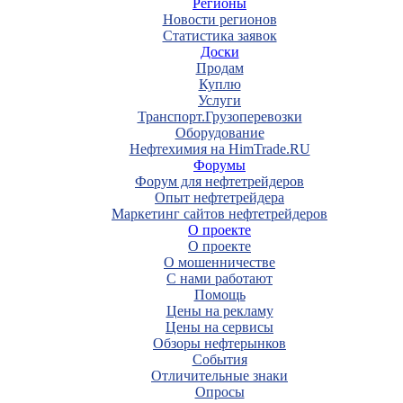
Регионы
Новости регионов
Статистика заявок
Доски
Продам
Куплю
Услуги
Транспорт.Грузоперевозки
Оборудование
Нефтехимия на HimTrade.RU
Форумы
Форум для нефтетрейдеров
Опыт нефтетрейдера
Маркетинг сайтов нефтетрейдеров
О проекте
О проекте
О мошенничестве
С нами работают
Помощь
Цены на рекламу
Цены на сервисы
Обзоры нефтерынков
События
Отличительные знаки
Опросы