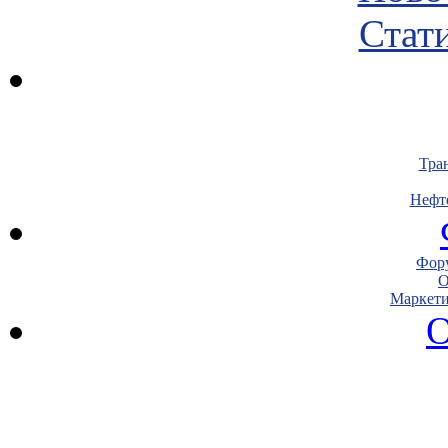
Стати
Тра
Нефт
Фору
О
Маркети
О