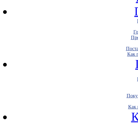
Г
Пре
Пост
Как 
Поку
Как 
К