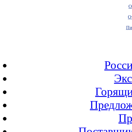
О
О
Пи
Росс
Экс
Горящи
Предлож
Пр
Поставщик