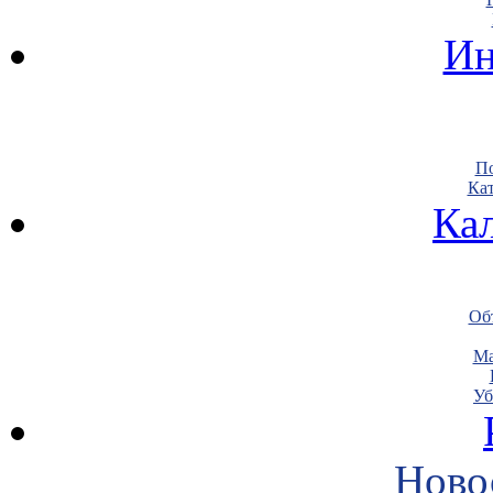
Ин
По
Кат
Ка
Объ
Ма
Уб
Ново