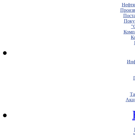
Нефтя
Произв
Пост
Поку
"
Комп
К
Инф
Т
Акц