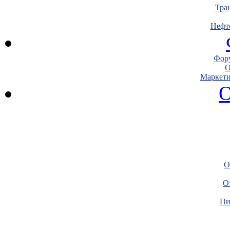
Тра
Нефт
Фору
О
Маркети
О
О
О
Пи