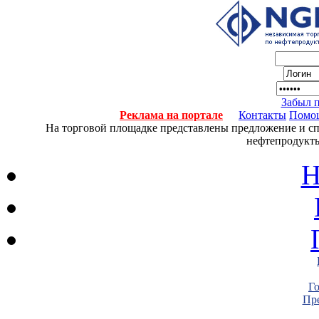
Забыл 
Реклама на портале
Контакты
Помо
На торговой площадке представлены предложение и спро
нефтепродукты
Н
Г
Пре