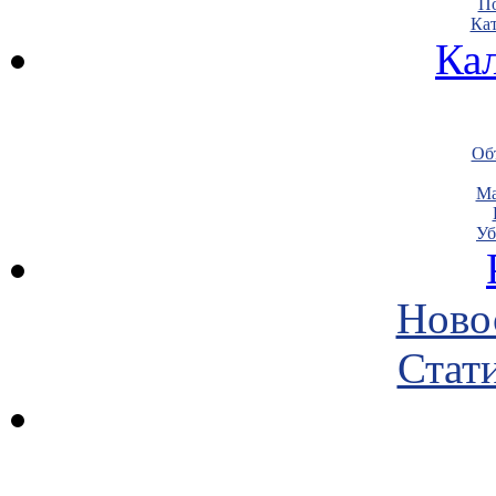
По
Кат
Ка
Объ
Ма
Уб
Ново
Стати