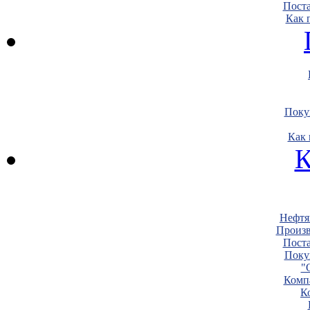
Пост
Как 
Поку
Как 
К
Нефтя
Произв
Пост
Поку
"
Комп
К