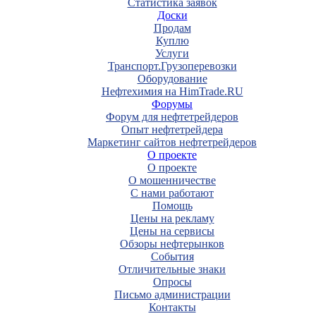
Статистика заявок
Доски
Продам
Куплю
Услуги
Транспорт.Грузоперевозки
Оборудование
Нефтехимия на HimTrade.RU
Форумы
Форум для нефтетрейдеров
Опыт нефтетрейдера
Маркетинг сайтов нефтетрейдеров
О проекте
О проекте
О мошенничестве
С нами работают
Помощь
Цены на рекламу
Цены на сервисы
Обзоры нефтерынков
События
Отличительные знаки
Опросы
Письмо администрации
Контакты