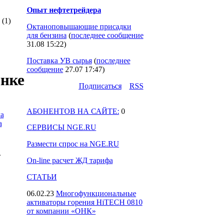
Опыт нефтетрейдера
(1)
Октаноповышающие присадки
для бензина
(
последнее сообщение
31.08 15:22
)
Поставка УВ сырья
(
последнее
сообщение
27.07 17:47
)
ынке
Подпиcаться
RSS
АБОНЕНТОВ НА САЙТЕ:
0
а
а
СЕРВИСЫ NGE.RU
Размести спрос на NGE.RU
.
On-line расчет ЖД тарифа
СТАТЬИ
06.02.23
Многофункциональные
активаторы горения HiTECH 0810
от компании «ОНК»