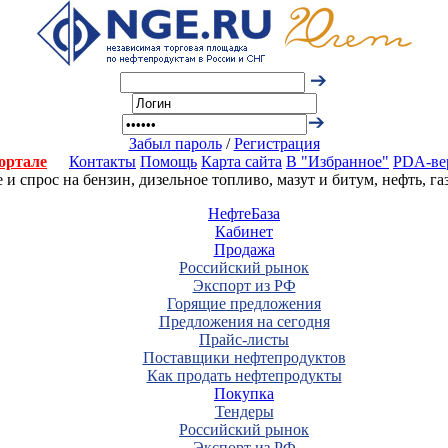
Забыл пароль
/
Регистрация
ортале
Контакты
Помощь
Карта сайта
В "Избранное"
PDA-ве
 спрос на бензин, дизельное топливо, мазут и битум, нефть, г
НефтеБаза
Кабинет
Продажа
Российский рынок
Экспорт из РФ
Горящие предложения
Предложения на сегодня
Прайс-листы
Поставщики нефтепродуктов
Как продать нефтепродукты
Покупка
Тендеры
Российский рынок
Экспорт из РФ