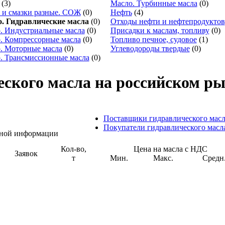
(3)
Масло. Турбинные масла
(0)
 и смазки разные. СОЖ
(0)
Нефть
(4)
. Гидравлические масла
(0)
Отходы нефти и нефтепродуктов
. Индустриальные масла
(0)
Присадки к маслам, топливу
(0)
. Компрессорные масла
(0)
Топливо печное, судовое
(1)
. Моторные масла
(0)
Углеводороды твердые
(0)
. Трансмиссионные масла
(0)
ского масла на российском р
Поставщики гидравлического масл
Покупатели гидравлического масл
льной информации
Кол-во,
Цена на масла с НДС
Заявок
т
Мин.
Макс.
Средн