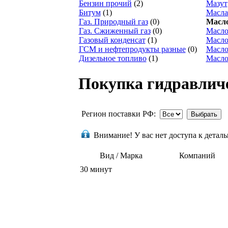
Бензин прочий
(2)
Мазут
Битум
(1)
Масла
Газ. Природный газ
(0)
Масло
Газ. Сжиженный газ
(0)
Масло
Газовый конденсат
(1)
Масло
ГСМ и нефтепродукты разные
(0)
Масло
Дизельное топливо
(1)
Масло
Покупка гидравличе
Регион поставки РФ:
Внимание!
У вас нет доступа к дета
Вид / Марка
Компаний
30 минут