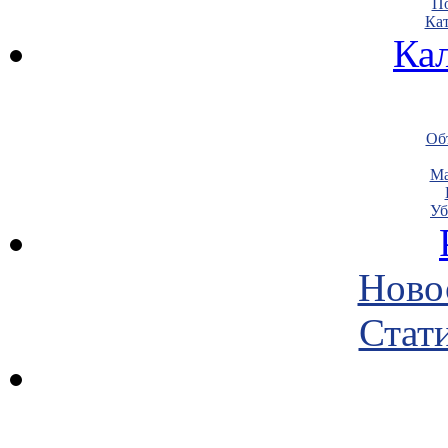
По
Кат
Ка
Объ
Ма
Уб
Ново
Стати