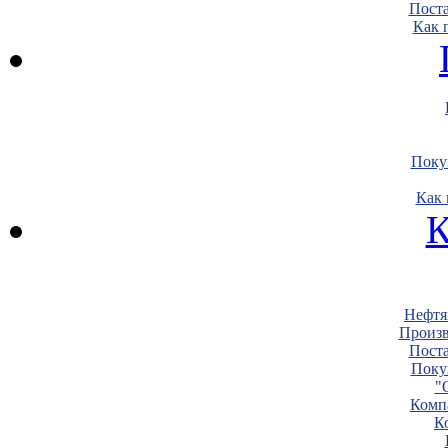
Пост
Как 
Поку
Как 
К
Нефтя
Произв
Пост
Поку
"
Комп
К