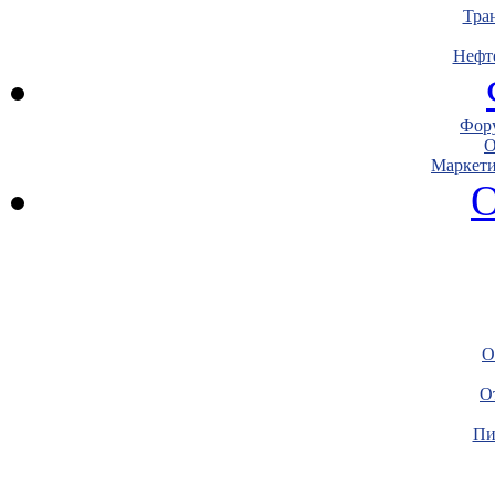
Тра
Нефт
Фору
О
Маркети
О
О
О
Пи