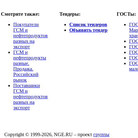
Смотрите также:
Тендеры:
ГОСТы:
Покупатели
Список тендеров
ГОС
ГСМ и
Объявить тендер
Мар
нефтепродуктов
хра
разных на
ГОС
экспорт
ГОС
ГСМ и
ГОС
нефтепродукты
ГОС
разные.
ГОС
Продажа.
мал
Российский
рынок
Поставщики
ГСМ и
нефтепродуктов
разных на
экспорт
Copyright © 1999-2026, NGE.RU – проект
группы