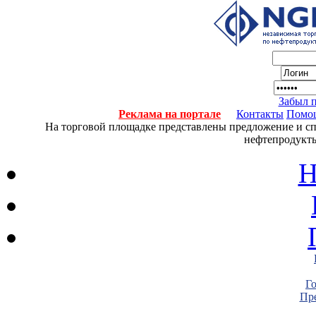
Забыл 
Реклама на портале
Контакты
Помо
На торговой площадке представлены предложение и спро
нефтепродукты
Н
Г
Пре