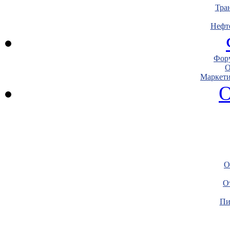
Тра
Нефт
Фору
О
Маркети
О
О
О
Пи