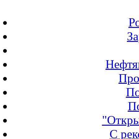
Р
З
Нефтя
Про
По
П
"Откры
С ре