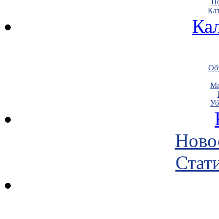
По
Кат
Ка
Объ
Ма
Уб
Ново
Стати