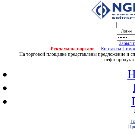
Забыл 
Реклама на портале
Контакты
Помо
На торговой площадке представлены предложение и спро
нефтепродукты
Н
Г
Пре