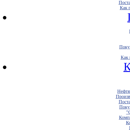
Пост
Как 
Поку
Как 
К
Нефтя
Произв
Пост
Поку
"
Комп
К