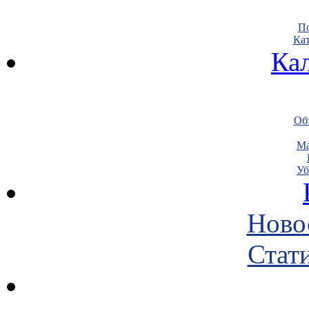
По
Кат
Ка
Объ
Ма
Уб
Ново
Стати