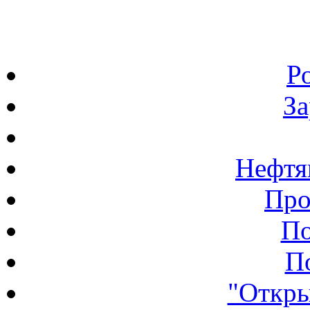
Р
З
Нефтя
Про
По
П
"Откры