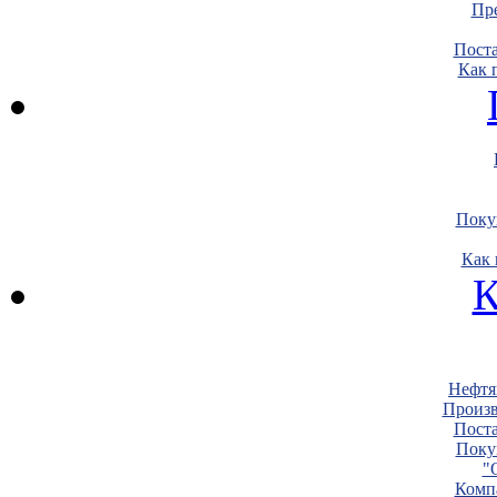
Пре
Пост
Как 
Поку
Как 
К
Нефтя
Произв
Пост
Поку
"
Комп