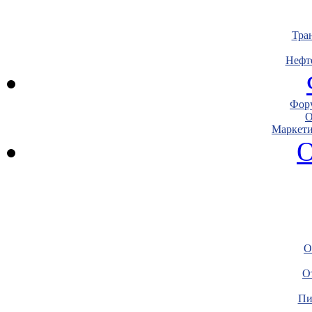
Тра
Нефт
Фору
О
Маркети
О
О
О
Пи