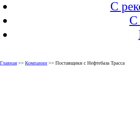
С ре
С
Главная
>>
Компании
>> Поставщики с Нефтебаза Трасса