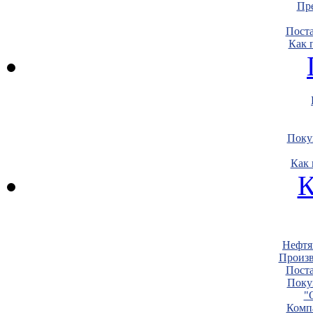
Пре
Пост
Как 
Поку
Как 
К
Нефтя
Произв
Пост
Поку
"
Комп