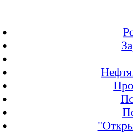
Р
З
Нефтя
Про
По
П
"Откры