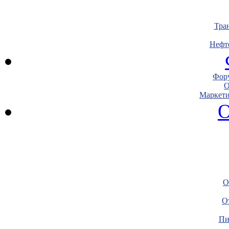
Тра
Нефт
Фору
О
Маркети
О
О
О
Пи