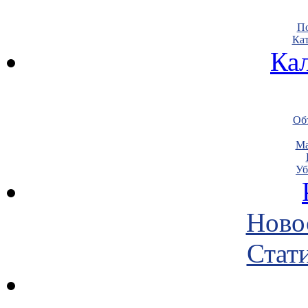
По
Кат
Ка
Объ
Ма
Уб
Ново
Стати