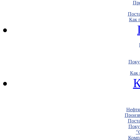
Пре
Пост
Как 
Поку
Как 
К
Нефтя
Произв
Пост
Поку
"
Комп