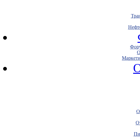
Тра
Нефт
Фору
О
Маркети
О
О
О
Пи