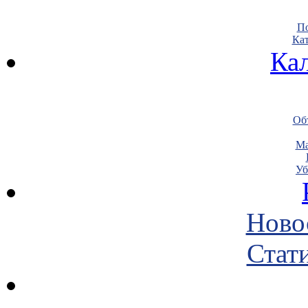
По
Кат
Ка
Объ
Ма
Уб
Ново
Стати