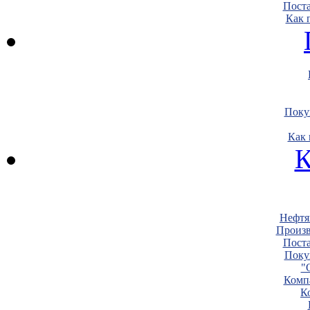
Пост
Как 
Поку
Как 
К
Нефтя
Произв
Пост
Поку
"
Комп
К