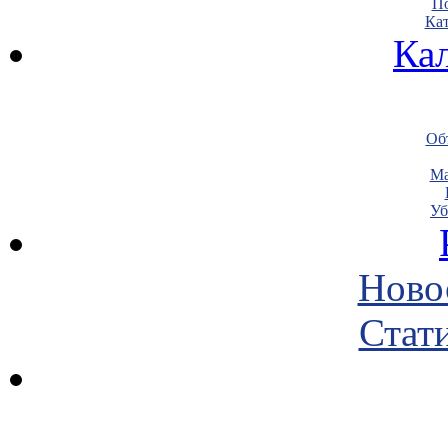
По
Кат
Ка
Объ
Ма
Уб
Ново
Стати