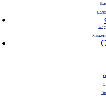
Тра
Нефт
Фору
О
Маркети
О
О
О
Пи