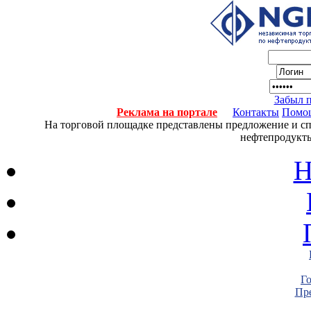
Забыл 
Реклама на портале
Контакты
Помо
На торговой площадке представлены предложение и спро
нефтепродукты
Н
Г
Пре