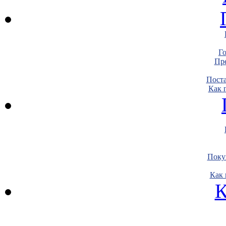
Г
Пре
Пост
Как 
Поку
Как 
К