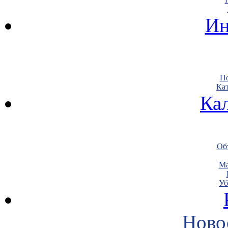
Ин
По
Кат
Ка
Объ
Ма
Уб
Ново