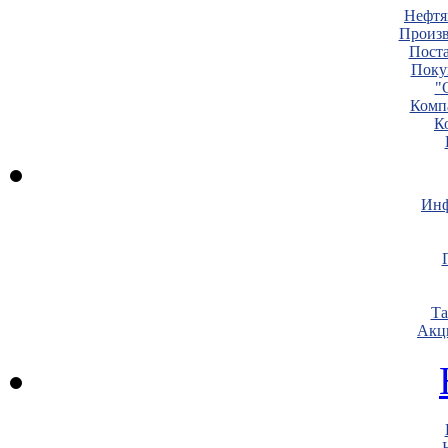
Нефтя
Произв
Пост
Поку
"
Комп
К
Инф
Т
Акц