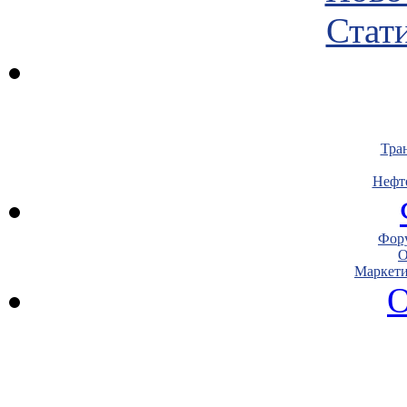
Стати
Тра
Нефт
Фору
О
Маркети
О