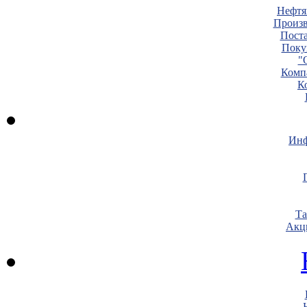
Нефтя
Произв
Пост
Поку
"
Комп
К
Инф
Т
Акц