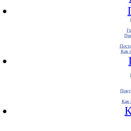
Г
Пре
Пост
Как 
Поку
Как 
К