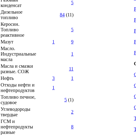
5
конденсат
Дизельное
84
(11)
топливо
Керосин.
Топливо
5
реактивное
Мазут
1
9
Масло.
Индустриальные
1
масла
Масла и смазки
11
разные. СОЖ
Нефть
3
1
Отходы нефти и
1
нефтепродуктов
Топливо печное,
5
(1)
судовое
Углеводороды
2
твердые
ГСМ и
нефтепродукты
8
разные