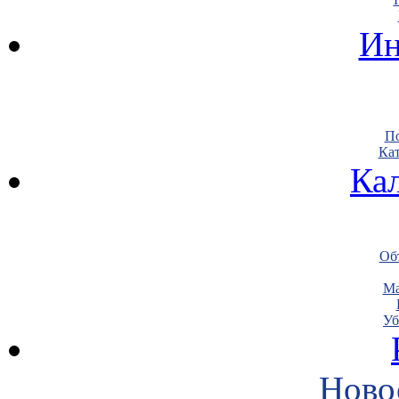
Ин
По
Кат
Ка
Объ
Ма
Уб
Ново