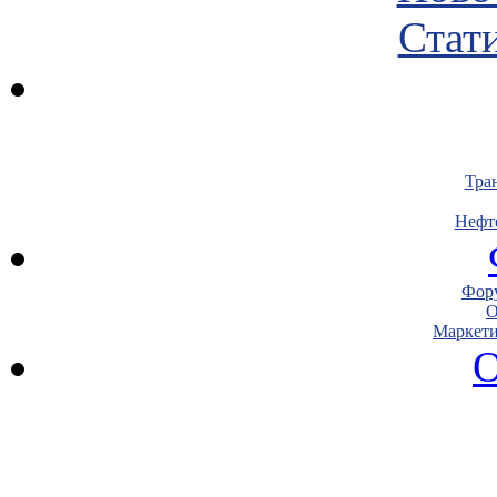
Стати
Тра
Нефт
Фору
О
Маркети
О