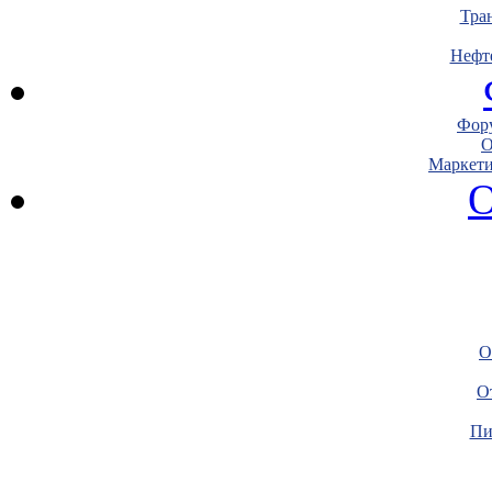
Тра
Нефт
Фору
О
Маркети
О
О
О
Пи