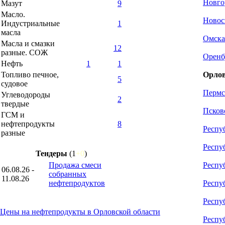
Новго
Мазут
9
Масло.
Новос
Индустриальные
1
масла
Омска
Масла и смазки
12
разные. СОЖ
Оренб
Нефть
1
1
Топливо печное,
Орлов
5
судовое
Пермс
Углеводороды
2
твердые
Псков
ГСМ и
нефтепродукты
8
Респу
разные
Респу
Тендеры
(1
+0
)
Продажа смеси
Респу
06.08.26 -
собранных
11.08.26
нефтепродуктов
Респу
Респу
Цены на нефтепродукты в Орловской области
Респу