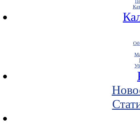
По
Кат
Ка
Объ
Ма
Уб
Ново
Стати