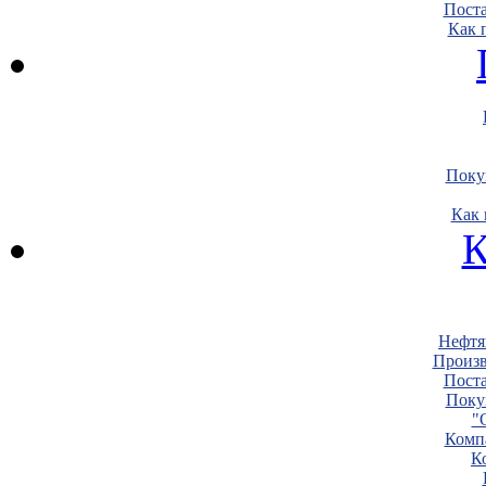
Пост
Как 
Поку
Как 
К
Нефтя
Произв
Пост
Поку
"
Комп
К