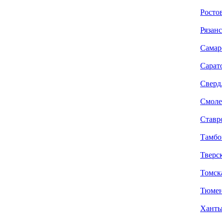
Ростов
Рязанс
Самар
Сарат
Сверд
Смоле
Ставр
Тамбо
Тверск
Томск
Тюмен
Ханты