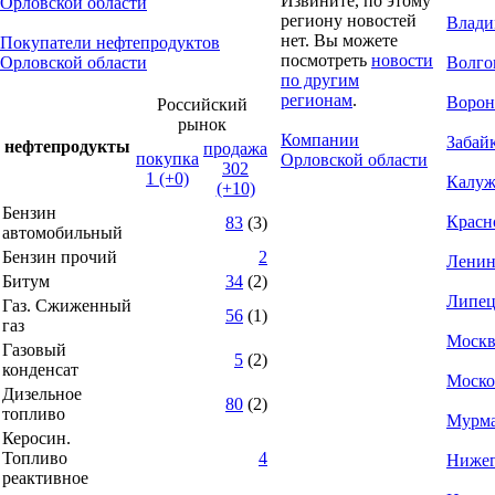
Извините, по этому
Орловской области
региону новостей
Влади
нет. Вы можете
Покупатели нефтепродуктов
посмотреть
новости
Орловской области
Волго
по другим
регионам
.
Ворон
Российский
рынок
Компании
Забай
нефтепродукты
продажа
покупка
Орловской области
302
1 (+0)
Калуж
(+10)
Бензин
Красн
83
(3)
автомобильный
Бензин прочий
2
Ленин
Битум
34
(2)
Липец
Газ. Сжиженный
56
(1)
газ
Москв
Газовый
5
(2)
конденсат
Моско
Дизельное
80
(2)
топливо
Мурма
Керосин.
Топливо
4
Нижег
реактивное