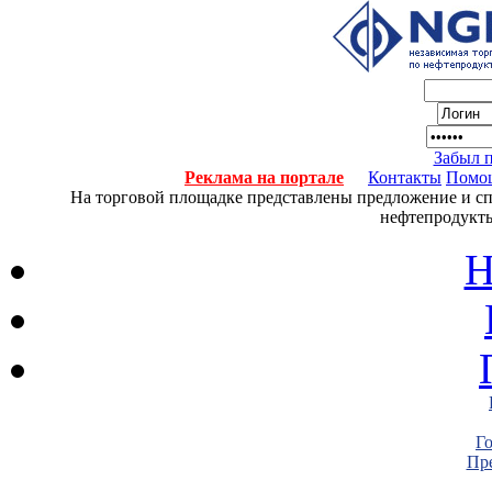
Забыл 
Реклама на портале
Контакты
Помо
На торговой площадке представлены предложение и спро
нефтепродукты
Н
Г
Пре