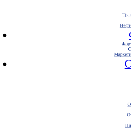
Тра
Нефт
Фору
О
Маркети
О
О
О
Пи