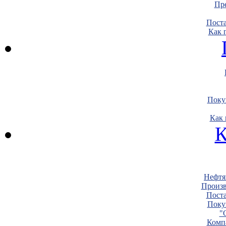
Пре
Пост
Как 
Поку
Как 
К
Нефтя
Произв
Пост
Поку
"
Комп