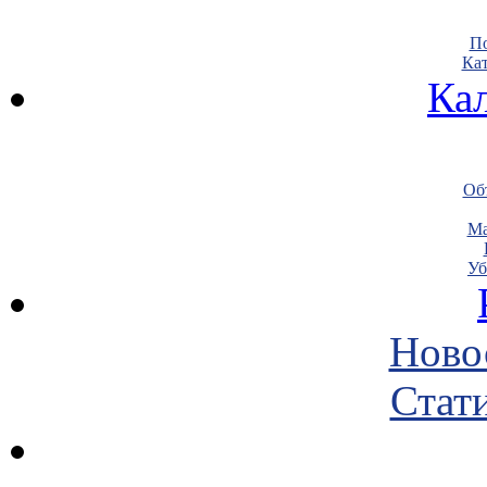
По
Кат
Ка
Объ
Ма
Уб
Ново
Стати