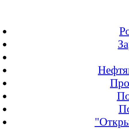
Р
З
Нефтя
Про
По
П
"Откры