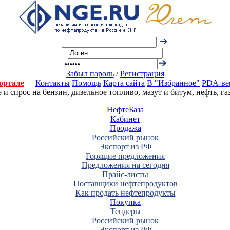
Забыл пароль
/
Регистрация
ортале
Контакты
Помощь
Карта сайта
В "Избранное"
PDA-ве
 спрос на бензин, дизельное топливо, мазут и битум, нефть, г
НефтеБаза
Кабинет
Продажа
Российский рынок
Экспорт из РФ
Горящие предложения
Предложения на сегодня
Прайс-листы
Поставщики нефтепродуктов
Как продать нефтепродукты
Покупка
Тендеры
Российский рынок
Экспорт из РФ