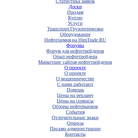
Статистика заявок
Доски
Продам
Куплю
Услуги
Транспорт.Грузоперевозки
Оборудование
Нефтехимия на HimTrade.RU
Форумы
Форум для нефтетрейдеров
Опыт нефтетрейдера
Маркетинг сайтов нефтетрейдеров
О проекте
О проекте
О мошенничестве
С нами работают
Помощь
Цены на рекламу
Цены на сервисы
Обзоры нефтерынков
События
Отличительные знаки
Опросы
Письмо администрации
Контакты