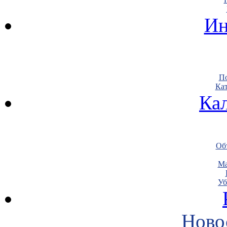
Ин
По
Кат
Ка
Объ
Ма
Уб
Ново