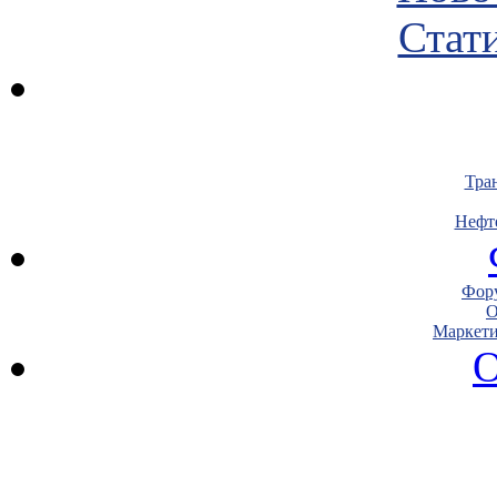
Стати
Тра
Нефт
Фору
О
Маркети
О