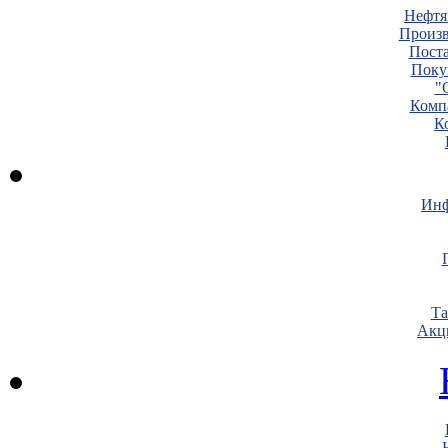
Нефтя
Произв
Пост
Поку
"
Комп
К
Инф
Т
Акц