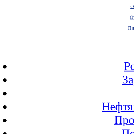
О
О
Пи
Р
З
Нефтя
Про
По