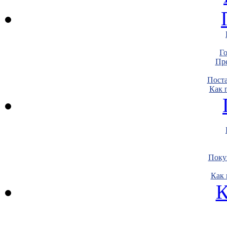
Г
Пре
Пост
Как 
Поку
Как 
К