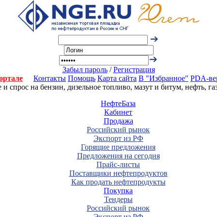
Забыл пароль
/
Регистрация
ортале
Контакты
Помощь
Карта сайта
В "Избранное"
PDA-ве
 спрос на бензин, дизельное топливо, мазут и битум, нефть, г
НефтеБаза
Кабинет
Продажа
Российский рынок
Экспорт из РФ
Горящие предложения
Предложения на сегодня
Прайс-листы
Поставщики нефтепродуктов
Как продать нефтепродукты
Покупка
Тендеры
Российский рынок
Экспорт из РФ