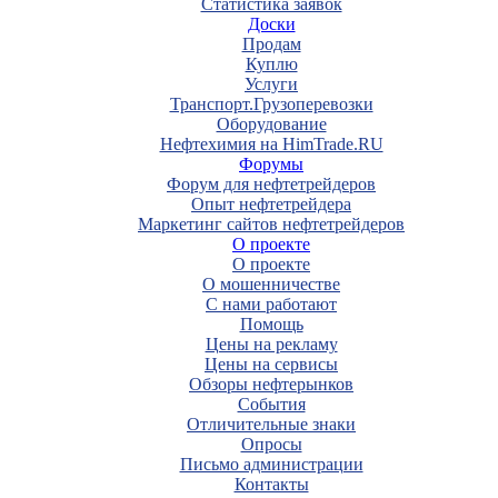
Статистика заявок
Доски
Продам
Куплю
Услуги
Транспорт.Грузоперевозки
Оборудование
Нефтехимия на HimTrade.RU
Форумы
Форум для нефтетрейдеров
Опыт нефтетрейдера
Маркетинг сайтов нефтетрейдеров
О проекте
О проекте
О мошенничестве
С нами работают
Помощь
Цены на рекламу
Цены на сервисы
Обзоры нефтерынков
События
Отличительные знаки
Опросы
Письмо администрации
Контакты