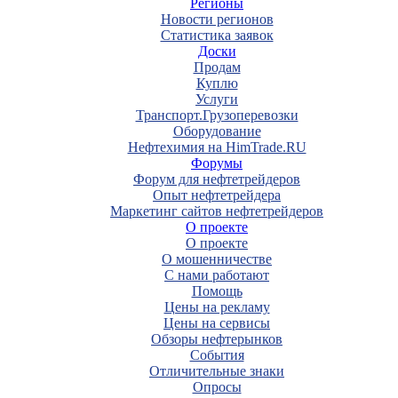
Регионы
Новости регионов
Статистика заявок
Доски
Продам
Куплю
Услуги
Транспорт.Грузоперевозки
Оборудование
Нефтехимия на HimTrade.RU
Форумы
Форум для нефтетрейдеров
Опыт нефтетрейдера
Маркетинг сайтов нефтетрейдеров
О проекте
О проекте
О мошенничестве
С нами работают
Помощь
Цены на рекламу
Цены на сервисы
Обзоры нефтерынков
События
Отличительные знаки
Опросы