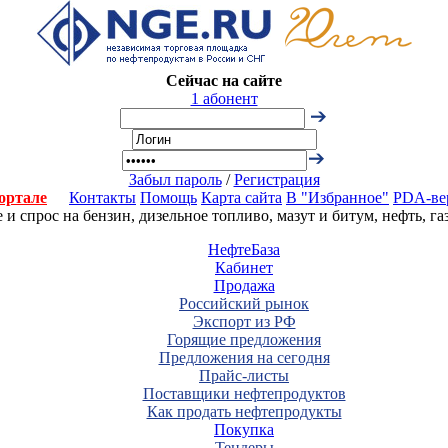
Сейчас на сайте
1 абонент
Забыл пароль
/
Регистрация
ортале
Контакты
Помощь
Карта сайта
В "Избранное"
PDA-ве
 спрос на бензин, дизельное топливо, мазут и битум, нефть, г
НефтеБаза
Кабинет
Продажа
Российский рынок
Экспорт из РФ
Горящие предложения
Предложения на сегодня
Прайс-листы
Поставщики нефтепродуктов
Как продать нефтепродукты
Покупка
Тендеры