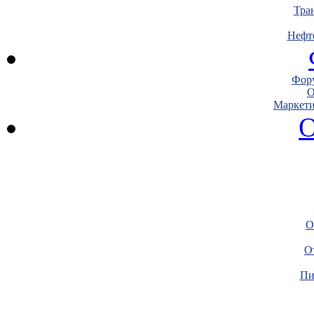
Тра
Нефт
Фору
О
Маркети
О
О
О
Пи