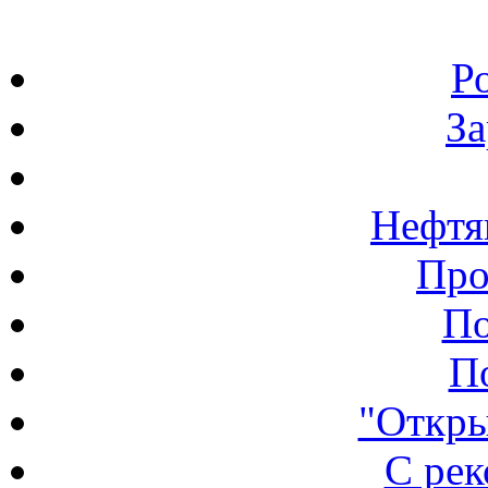
Р
З
Нефтя
Про
По
П
"Откры
С ре