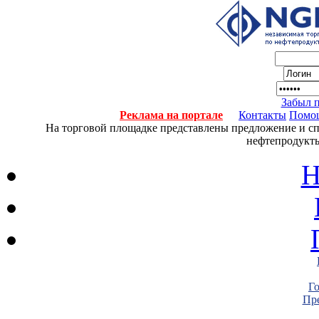
Забыл 
Реклама на портале
Контакты
Помо
На торговой площадке представлены предложение и спро
нефтепродукты
Н
Г
Пре