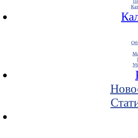
По
Кат
Ка
Объ
Ма
Уб
Ново
Стати