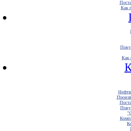
Пост
Как 
Поку
Как 
К
Нефтя
Произв
Пост
Поку
"
Комп
К