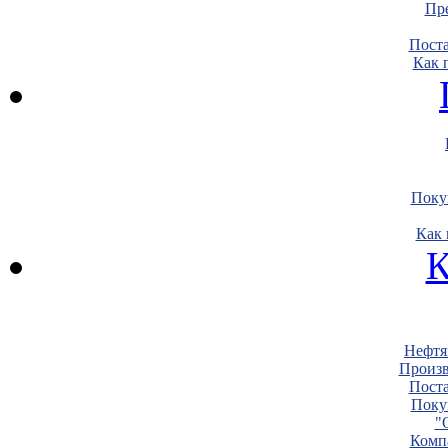
Пре
Пост
Как 
Поку
Как 
К
Нефтя
Произв
Пост
Поку
"
Комп