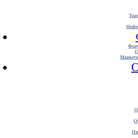
Тра
Нефт
Фору
О
Маркети
О
О
О
Пи