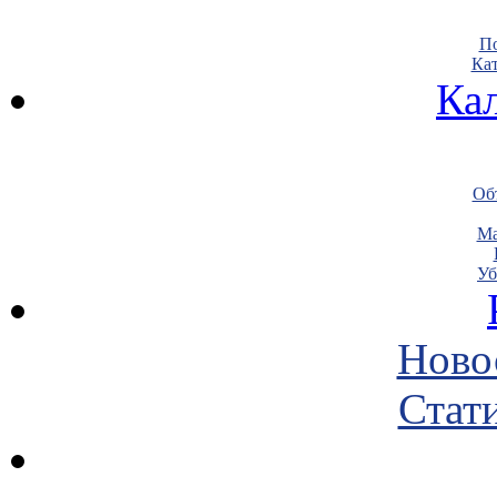
По
Кат
Ка
Объ
Ма
Уб
Ново
Стати