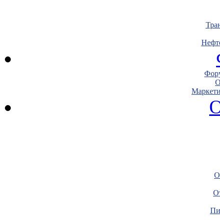
Тра
Нефт
Фору
О
Маркети
О
О
О
Пи