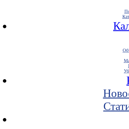
По
Кат
Ка
Объ
Ма
Уб
Ново
Стати