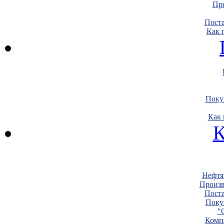
Пре
Пост
Как 
Поку
Как 
К
Нефтя
Произв
Пост
Поку
"
Комп