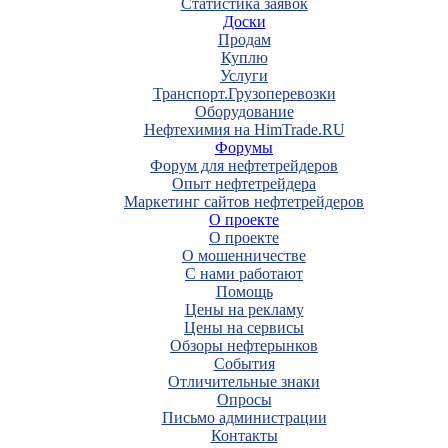
Статистика заявок
Доски
Продам
Куплю
Услуги
Транспорт.Грузоперевозки
Оборудование
Нефтехимия на HimTrade.RU
Форумы
Форум для нефтетрейдеров
Опыт нефтетрейдера
Маркетинг сайтов нефтетрейдеров
О проекте
О проекте
О мошенничестве
С нами работают
Помощь
Цены на рекламу
Цены на сервисы
Обзоры нефтерынков
События
Отличительные знаки
Опросы
Письмо администрации
Контакты