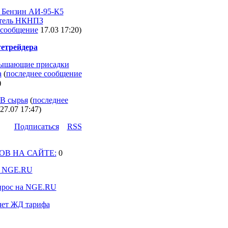
 Бензин АИ-95-К5
тель НКНПЗ
 сообщение
17.03 17:20
)
етрейдера
ышающие присадки
а
(
последнее сообщение
)
В сырья
(
последнее
27.07 17:47
)
Подпиcаться
RSS
ОВ НА САЙТЕ:
0
 NGE.RU
прос на NGE.RU
счет ЖД тарифа