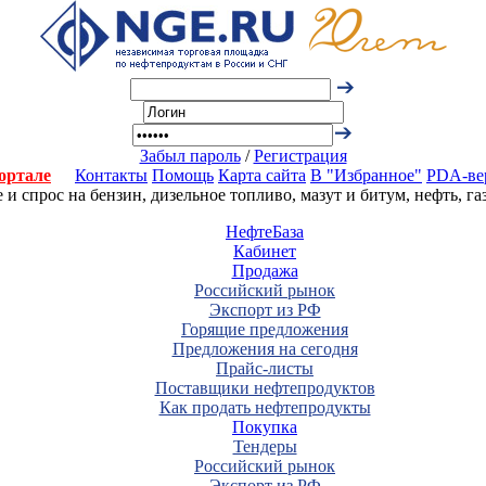
Забыл пароль
/
Регистрация
ортале
Контакты
Помощь
Карта сайта
В "Избранное"
PDA-ве
 спрос на бензин, дизельное топливо, мазут и битум, нефть, г
НефтеБаза
Кабинет
Продажа
Российский рынок
Экспорт из РФ
Горящие предложения
Предложения на сегодня
Прайс-листы
Поставщики нефтепродуктов
Как продать нефтепродукты
Покупка
Тендеры
Российский рынок
Экспорт из РФ