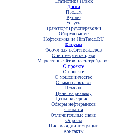
Статистика заявок
Доски
Продам
Куплю
Услуги
Транспорт.Грузоперевозки
Оборудование
Нефтехимия на HimTrade.RU
Форумы
Форум для нефтетрейдеров
Опыт нефтетрейдера
Маркетинг сайтов нефтетрейдеров
О проекте
О проекте
О мошенничестве
С нами работают
Помощь
Цены на рекламу
Цены на сервисы
Обзоры нефтерынков
События
Отличительные знаки
Опросы
Письмо администрации
Контакты