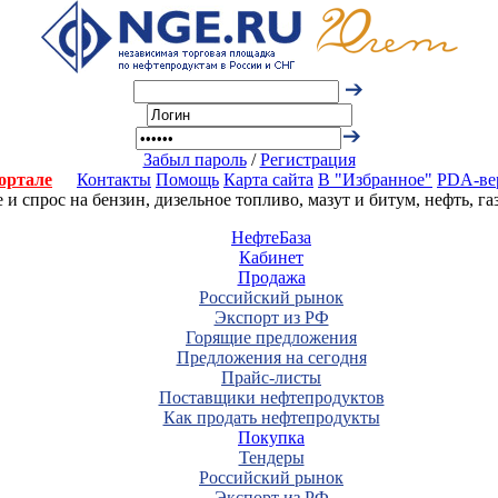
Забыл пароль
/
Регистрация
ортале
Контакты
Помощь
Карта сайта
В "Избранное"
PDA-ве
 спрос на бензин, дизельное топливо, мазут и битум, нефть, г
НефтеБаза
Кабинет
Продажа
Российский рынок
Экспорт из РФ
Горящие предложения
Предложения на сегодня
Прайс-листы
Поставщики нефтепродуктов
Как продать нефтепродукты
Покупка
Тендеры
Российский рынок
Экспорт из РФ