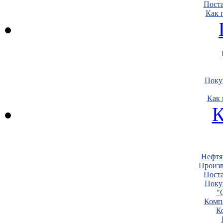
Пост
Как 
Поку
Как 
К
Нефтя
Произв
Пост
Поку
"
Комп
К