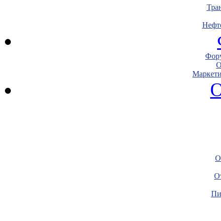
Тра
Нефт
Фору
О
Маркети
О
О
О
Пи