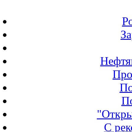
Р
З
Нефтя
Про
По
П
"Откры
С ре