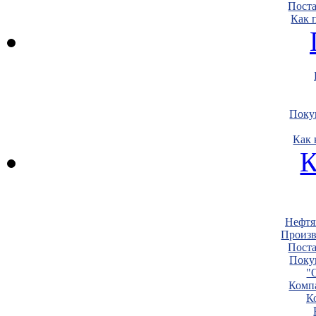
Пост
Как 
Поку
Как 
К
Нефтя
Произв
Пост
Поку
"
Комп
К