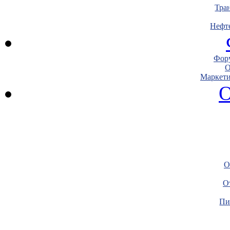
Тра
Нефт
Фору
О
Маркети
О
О
О
Пи