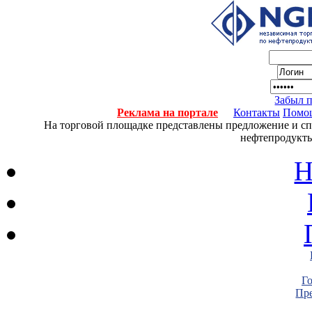
Забыл 
Реклама на портале
Контакты
Помо
На торговой площадке представлены предложение и спро
нефтепродукты
Н
Г
Пре