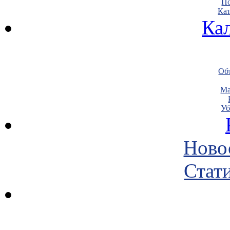
По
Кат
Ка
Объ
Ма
Уб
Ново
Стати