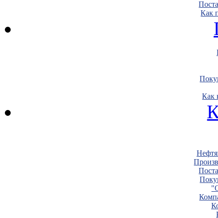
Пост
Как 
Поку
Как 
К
Нефтя
Произв
Пост
Поку
"
Комп
К