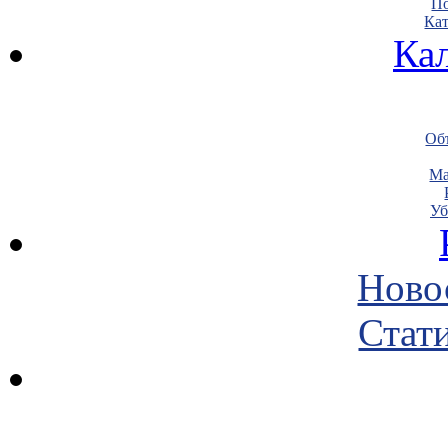
По
Кат
Ка
Объ
Ма
Уб
Ново
Стати