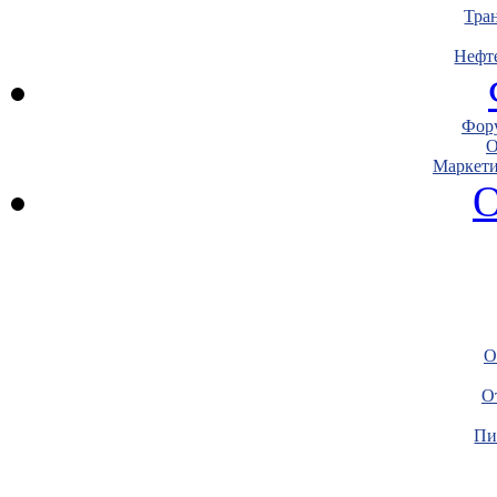
Тра
Нефт
Фору
О
Маркети
О
О
О
Пи