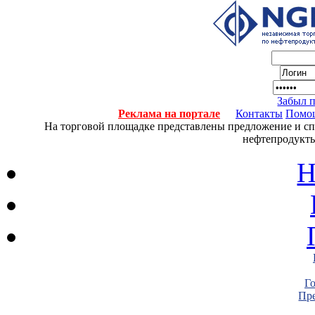
Забыл 
Реклама на портале
Контакты
Помо
На торговой площадке представлены предложение и спро
нефтепродукты
Н
Г
Пре