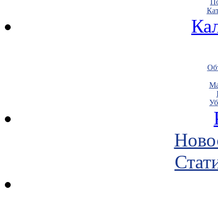
По
Кат
Ка
Объ
Ма
Уб
Ново
Стати