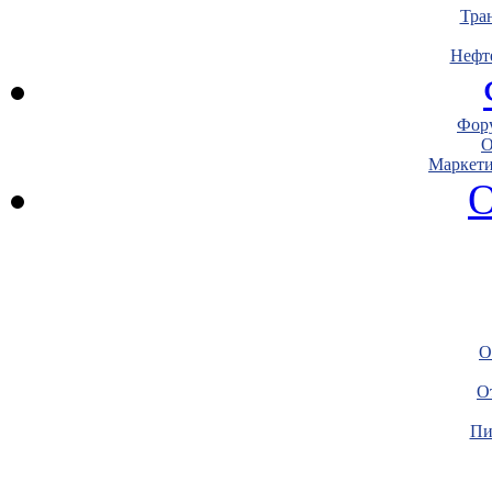
Тра
Нефт
Фору
О
Маркети
О
О
О
Пи