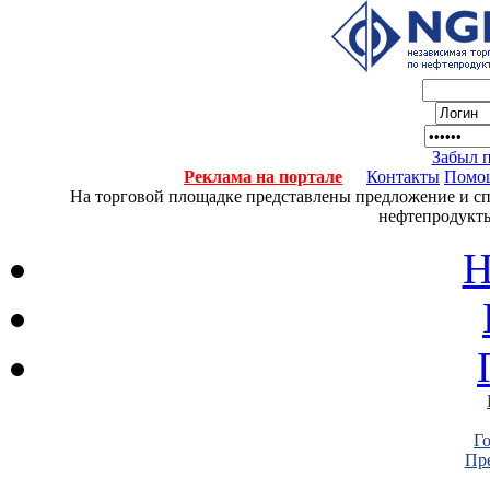
Забыл 
Реклама на портале
Контакты
Помо
На торговой площадке представлены предложение и спро
нефтепродукты
Н
Г
Пре