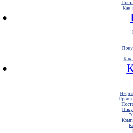
Пост
Как 
Поку
Как 
К
Нефтя
Произв
Пост
Поку
"
Комп
К