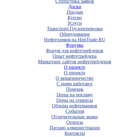
Статистика заявок
Доски
Продам
Куплю
Услуги
Транспорт.Грузоперевозки
Оборудование
Нефтехимия на HimTrade.RU
Форумы
Форум для нефтетрейдеров
Опыт нефтетрейдера
Маркетинг сайтов нефтетрейдеров
О проекте
О проекте
О мошенничестве
С нами работают
Помощь
Цены на рекламу
Цены на сервисы
Обзоры нефтерынков
События
Отличительные знаки
Опросы
Письмо администрации
Контакты