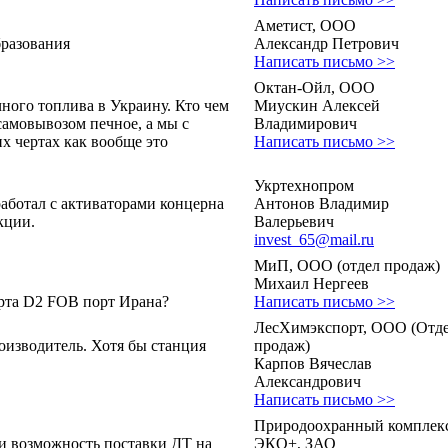
Аметист, ООО
бразования
Александр Петрович
Написать письмо >>
Октан-Ойл, ООО
ного топлива в Украину. Кто чем
Миускин Алексей
самовывозом печное, а мы с
Владимирович
их чертах как вообще это
Написать письмо >>
Укртехнопром
работал с активаторами концерна
Антонов Владимир
кции.
Валерьевич
invest_65@mail.ru
МиП, ООО (отдел продаж)
Михаил Нергеев
орта D2 FOB порт Ирана?
Написать письмо >>
ЛесХимэкспорт, ООО (Отд
оизводитель. Хотя бы станция
продаж)
Карпов Вячеслав
Александрович
Написать письмо >>
Природоохранный комплек
и возможность поставки ДТ на
ЭКО+, ЗАО