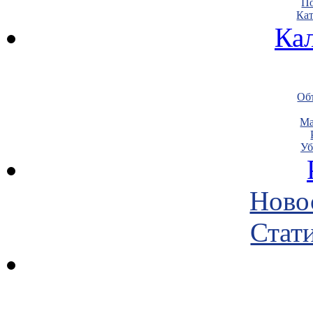
По
Кат
Ка
Объ
Ма
Уб
Ново
Стати