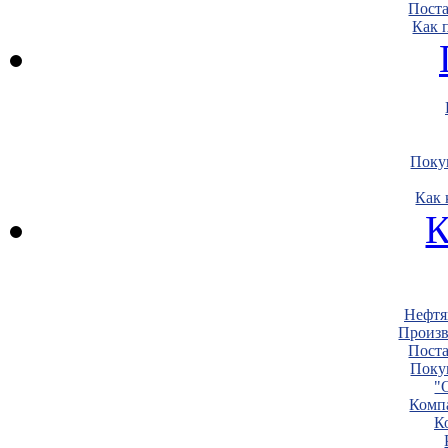
Пост
Как 
Поку
Как 
К
Нефтя
Произв
Пост
Поку
"
Комп
К