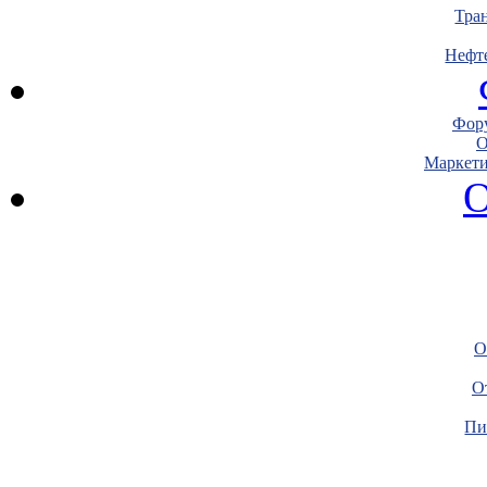
Тра
Нефт
Фору
О
Маркети
О
О
О
Пи