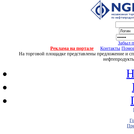
Забыл 
Реклама на портале
Контакты
Помо
На торговой площадке представлены предложение и спро
нефтепродукты
Н
Г
Пре