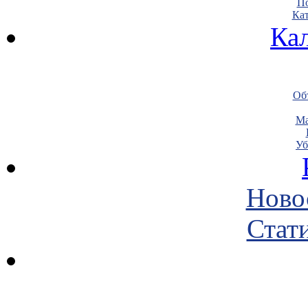
По
Кат
Ка
Объ
Ма
Уб
Ново
Стати