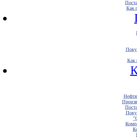
Пост
Как 
Поку
Как 
К
Нефтя
Произв
Пост
Поку
"
Комп
К