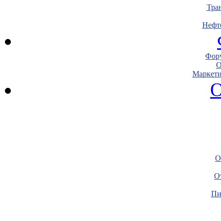
Тра
Нефт
Фору
О
Маркети
О
О
О
Пи