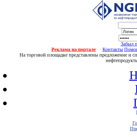
Забыл 
Реклама на портале
Контакты
Помо
На торговой площадке представлены предложение и спро
нефтепродукты
Н
Г
Пре