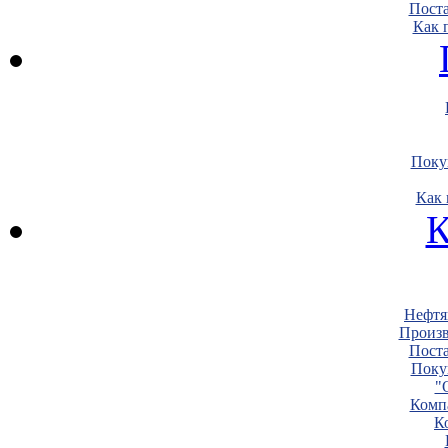
Пост
Как 
Поку
Как 
К
Нефтя
Произв
Пост
Поку
"
Комп
К