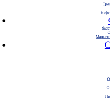
Тра
Нефт
Фору
О
Маркети
О
О
О
Пи