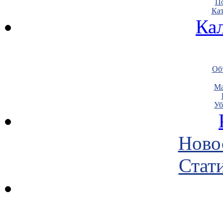
По
Кат
Ка
Объ
Ма
Уб
Ново
Стати