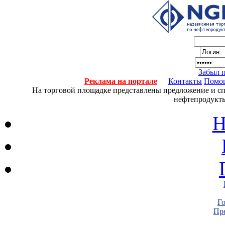
Забыл 
Реклама на портале
Контакты
Помо
На торговой площадке представлены предложение и спро
нефтепродукты
Н
Г
Пре