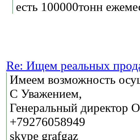
есть 100000тонн ежемес
Re: Ищем реальных прод
Имеем возможность осущ
С Уважением,
Генеральный директор 
+79276058949
skype grafgaz