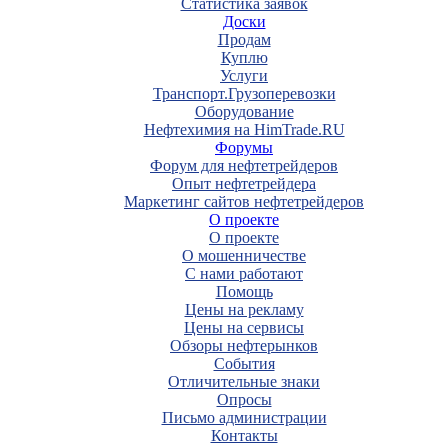
Статистика заявок
Доски
Продам
Куплю
Услуги
Транспорт.Грузоперевозки
Оборудование
Нефтехимия на HimTrade.RU
Форумы
Форум для нефтетрейдеров
Опыт нефтетрейдера
Маркетинг сайтов нефтетрейдеров
О проекте
О проекте
О мошенничестве
С нами работают
Помощь
Цены на рекламу
Цены на сервисы
Обзоры нефтерынков
События
Отличительные знаки
Опросы
Письмо администрации
Контакты