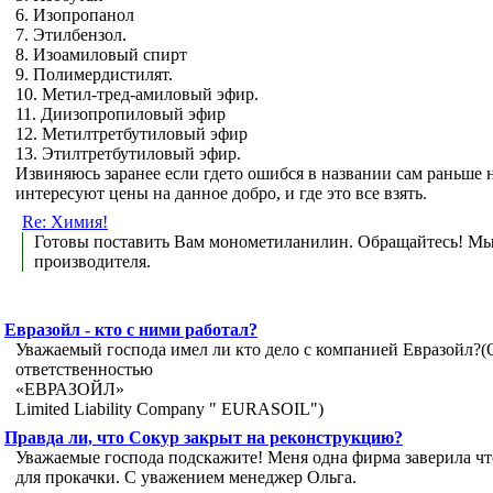
6. Изопропанол
7. Этилбензол.
8. Изоамиловый спирт
9. Полимердистилят.
10. Метил-тред-амиловый эфир.
11. Диизопропиловый эфир
12. Метилтретбутиловый эфир
13. Этилтретбутиловый эфир.
Извиняюсь заранее если гдето ошибся в названии сам раньше н
интересуют цены на данное добро, и где это все взять.
Re: Химия!
Готовы поставить Вам монометиланилин. Обращайтесь! М
производителя.
Евразойл - кто с ними работал?
Уважаемый господа имел ли кто дело с компанией Евразойл?
ответственностью
«ЕВРАЗОЙЛ»
Limited Liability Company " EURASOIL")
Правда ли, что Сокур закрыт на реконструкцию?
Уважаемые господа подскажите! Меня одна фирма заверила что
для прокачки. С уважением менеджер Ольга.