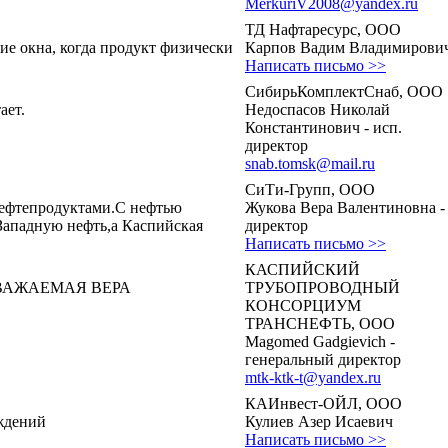
MerkuriV2008@yandex.ru
ТД Нафтаресурс, ООО
ие окна, когда продукт физически
Карпов Вадим Владимирови
Написать письмо >>
СибирьКомплектСнаб, ООО
ает.
Недоспасов Николай
Константинович - исп.
директор
snab.tomsk@mail.ru
СиТи-Групп, ООО
нефтепродуктами.С нефтью
Жукова Вера Валентиновна -
Западную нефть,а Каспийская
директор
Написать письмо >>
КАСПИЙСКИЙ
ВАЖАЕМАЯ ВЕРА
ТРУБОПРОВОДНЫЙ
КОНСОРЦИУМ
ТРАНСНЕФТЬ, ООО
Magomed Gadgievich -
генеральный директор
mtk-ktk-t@yandex.ru
КАИнвест-ОЙЛ, ООО
ждений
Кулиев Азер Исаевич
Написать письмо >>