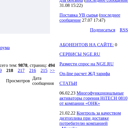
для бензина
(
последнее сообщение
31.08 15:22
)
Поставка УВ сырья
(
последнее
сообщение
27.07 17:47
)
Подпиcаться
RSS
АБОНЕНТОВ НА САЙТЕ:
0
орума
СЕРВИСЫ NGE.RU
Размести спрос на NGE.RU
сего тем:
9878
, страниц:
494
9
218
217
216
215
>>
On-line расчет ЖД тарифа
Дата
Просмотров
сообщения
СТАТЬИ
06.02.23
Многофункциональные
активаторы горения HiTECH 0810
от компании «ОНК»
21.02.22
Контроль за качеством
дизтоплива при доставке
потребителю компанией