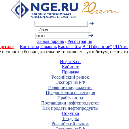
Забыл пароль
/
Регистрация
ортале
Контакты
Помощь
Карта сайта
В "Избранное"
PDA-ве
 спрос на бензин, дизельное топливо, мазут и битум, нефть, г
НефтеБаза
Кабинет
Продажа
Российский рынок
Экспорт из РФ
Горящие предложения
Предложения на сегодня
Прайс-листы
Поставщики нефтепродуктов
Как продать нефтепродукты
Покупка
Тендеры
Российский рынок
Экспорт из РФ