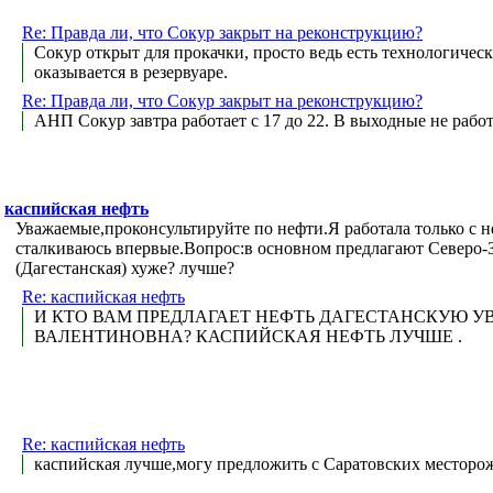
Re: Правда ли, что Сокур закрыт на реконструкцию?
Сокур открыт для прокачки, просто ведь есть технологическ
оказывается в резервуаре.
Re: Правда ли, что Сокур закрыт на реконструкцию?
АНП Сокур завтра работает с 17 до 22. В выходные не работ
каспийская нефть
Уважаемые,проконсультируйте по нефти.Я работала только с 
сталкиваюсь впервые.Вопрос:в основном предлагают Северо-
(Дагестанская) хуже? лучше?
Re: каспийская нефть
И КТО ВАМ ПРЕДЛАГАЕТ НЕФТЬ ДАГЕСТАНСКУЮ У
ВАЛЕНТИНОВНА? КАСПИЙСКАЯ НЕФТЬ ЛУЧШЕ .
Re: каспийская нефть
каспийская лучше,могу предложить с Саратовских месторо