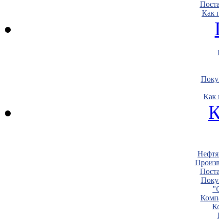
Пост
Как 
Поку
Как 
К
Нефтя
Произв
Пост
Поку
"
Комп
К