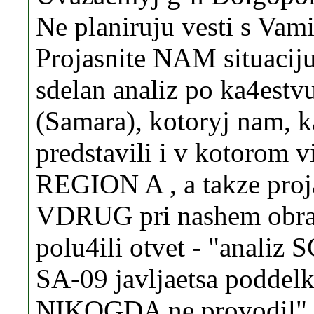
Ne planiruju vesti s Vami
Projasnite NAM situacij
sdelan analiz po ka4est
(Samara), kotoryj nam, 
predstavili i v kotorom v
REGION A , a takze proj
VDRUG pri nashem obra
polu4ili otvet - "analiz
SA-09 javljaetsa poddelk
NIKOGDA ne provodil" (s