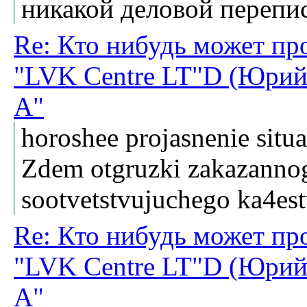
никакой деловой переп
Re: Кто нибудь может пр
"LVK Centre LT"D (Юрий
А"
horoshee projasnenie situac
Zdem otgruzki zakazanno
sootvetstvujuchego ka4est
Re: Кто нибудь может пр
"LVK Centre LT"D (Юрий
А"