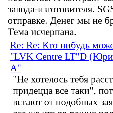
завода-изготовителя. SG
отправке. Денег мы не б
Тема исчерпана.
Re: Re: Кто нибудь мож
"LVK Centre LT"D (Юри
А"
"Не хотелось тебя расс
придецца все таки", по
встают от подобных зая