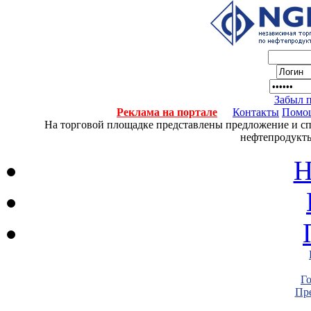
Забыл 
Реклама на портале
Контакты
Помо
На торговой площадке представлены предложение и спро
нефтепродукты
Н
Г
Пре