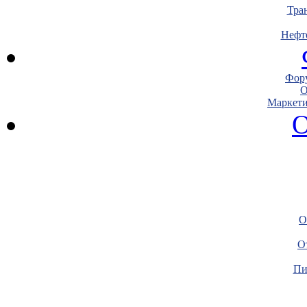
Тра
Нефт
Фору
О
Маркети
О
О
О
Пи