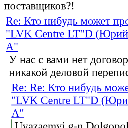
поставщиков?!
Re: Кто нибудь может пр
"LVK Centre LT"D (Юрий
А"
У нас с вами нет догово
никакой деловой перепи
Re: Re: Кто нибудь мож
"LVK Centre LT"D (Юри
А"
Uvazaemyj g-n Dolgopo