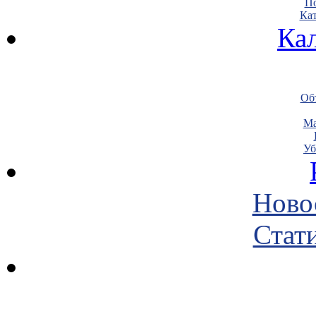
По
Кат
Ка
Объ
Ма
Уб
Ново
Стати