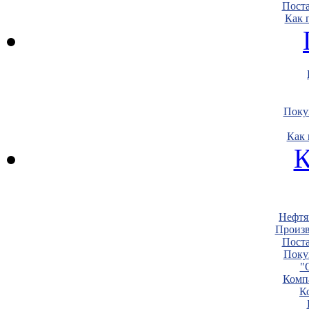
Пост
Как 
Поку
Как 
К
Нефтя
Произв
Пост
Поку
"
Комп
К