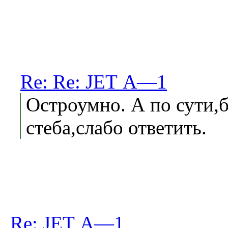
Re: Re: JЕТ А—1
Остроумно. А по сути,б
стеба,слабо ответить.
Re: JЕТ А—1