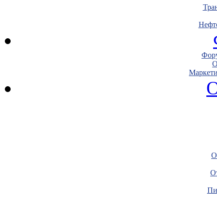
Тра
Нефт
Фору
О
Маркети
О
О
О
Пи