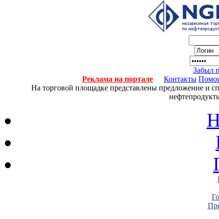
Забыл 
Реклама на портале
Контакты
Помо
На торговой площадке представлены предложение и спро
нефтепродукты
Н
Г
Пре