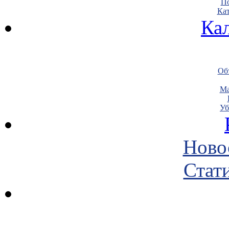
По
Кат
Ка
Объ
Ма
Уб
Ново
Стати