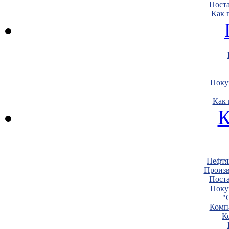
Пост
Как 
Поку
Как 
К
Нефтя
Произв
Пост
Поку
"
Комп
К