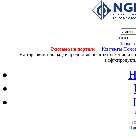
Забыл 
Реклама на портале
Контакты
Помо
На торговой площадке представлены предложение и спро
нефтепродукты
Н
Г
Пре