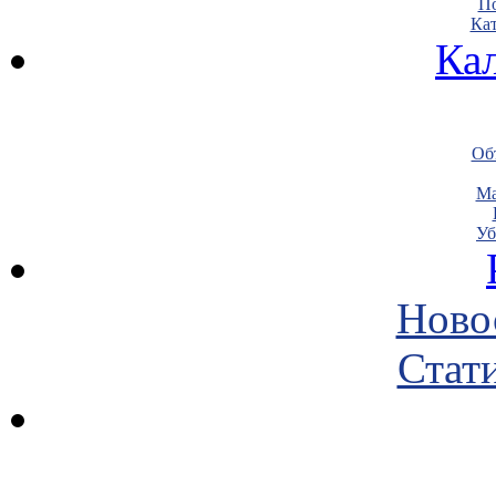
По
Кат
Ка
Объ
Ма
Уб
Ново
Стати