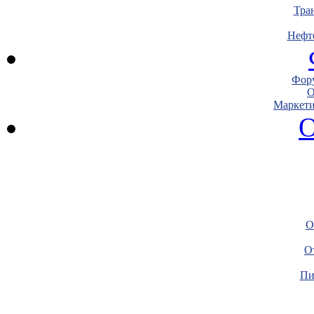
Тра
Нефт
Фору
О
Маркети
О
О
О
Пи