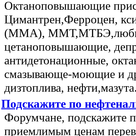
Октаноповышающие приса
Цимантрен,Ферроцен, кс
(ММА), ММТ,МТБЭ,любы
цетаноповышающие, депр
антидетонационные, окт
смазывающе-моющие и др.
дизтоплива, нефти,мазута
Подскажите по нефтена
Форумчане, подскажите п
приемлимым ценам перева