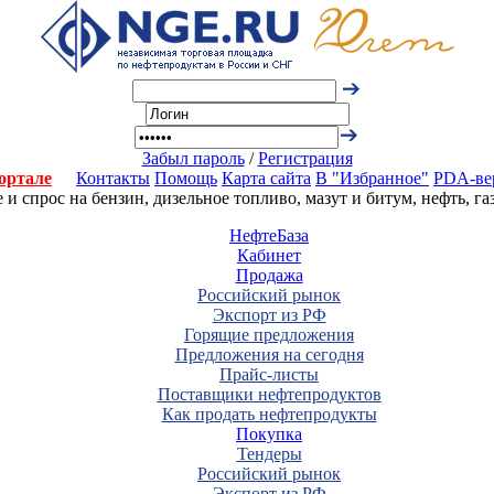
Забыл пароль
/
Регистрация
ортале
Контакты
Помощь
Карта сайта
В "Избранное"
PDA-ве
 спрос на бензин, дизельное топливо, мазут и битум, нефть, г
НефтеБаза
Кабинет
Продажа
Российский рынок
Экспорт из РФ
Горящие предложения
Предложения на сегодня
Прайс-листы
Поставщики нефтепродуктов
Как продать нефтепродукты
Покупка
Тендеры
Российский рынок
Экспорт из РФ