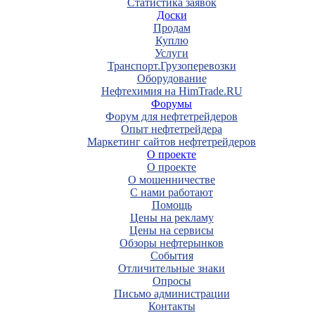
Статистика заявок
Доски
Продам
Куплю
Услуги
Транспорт.Грузоперевозки
Оборудование
Нефтехимия на HimTrade.RU
Форумы
Форум для нефтетрейдеров
Опыт нефтетрейдера
Маркетинг сайтов нефтетрейдеров
О проекте
О проекте
О мошенничестве
С нами работают
Помощь
Цены на рекламу
Цены на сервисы
Обзоры нефтерынков
События
Отличительные знаки
Опросы
Письмо администрации
Контакты