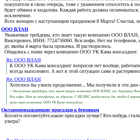
покупатели в свою очередь, тоже с уважением относитесь к п
будет обмана и кидалова. Каждая работа должна оплачиваться,
исключение.
Всех женщин с наступающим праздником 8 Марта! Счастья, лю
ООО ВЛАН
Уважаемые трейдеры, кто знает такую компанию ООО ВЛАН, 
Викторович, ИНН: 7724736060. Вся инфо. Нет ни телефонов,
дт, якобы 4 марта была прокачка. И растворились.
Общались с ними через компанию ООО УК Кама консалдинг.
Re: ООО ВЛАН
К ООО УК Кама консалдинг вопросов нет вообще, работаем 
всегда выполняют. А вот в этой ситуации сами в растерянно
Re: ООО ВЛАН
Хотелось бы узнать продолжение... Мы получили в эти дни о
> Уважаемые трейдеры, кто знает такую компанию ООО ВЛАН, ген. директор Вол
Вся инфо. Нет ни телефонов, ни адресов. С НБ ПНС предложили дт, якобы 4 марта
ними через компанию ООО УК Кама консалдинг.
Октаноповышающие присадки к бензинам
Коллеги посоветуйте,какие присадки лучще? Кто-нибудь ста
ультра?