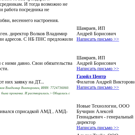
осредникам. И тогда возможно не
 и работа посредника не
бви, весеннего настроения.
Шамраев, ИП
ген. директор Волков Владимир
Андрей Борисович
 ни адресов. С НБ ПНС предложили
Написать письмо >>
Шамраев, ИП
с ними давно. Свои обязательства
Андрей Борисович
сти.
Написать письмо >>
Газойл Центр
т них заявку на ДТ...
Филатов Андрей Викторов
Написать письмо >>
ков Владимир Викторович, ИНН: 7724736060.
 была прокачка. И растворились.> Общались с
Новые Технологии, ООО
лкивался сприсадкой АМД , АМД-
Бучирин Алексей
Геннадьевич - генеральный
директор
Написать письмо >>