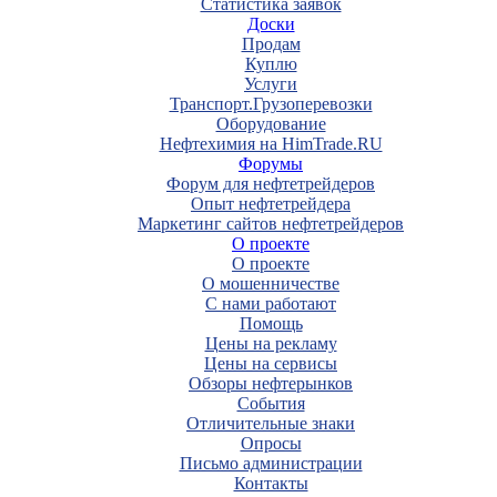
Статистика заявок
Доски
Продам
Куплю
Услуги
Транспорт.Грузоперевозки
Оборудование
Нефтехимия на HimTrade.RU
Форумы
Форум для нефтетрейдеров
Опыт нефтетрейдера
Маркетинг сайтов нефтетрейдеров
О проекте
О проекте
О мошенничестве
С нами работают
Помощь
Цены на рекламу
Цены на сервисы
Обзоры нефтерынков
События
Отличительные знаки
Опросы
Письмо администрации
Контакты