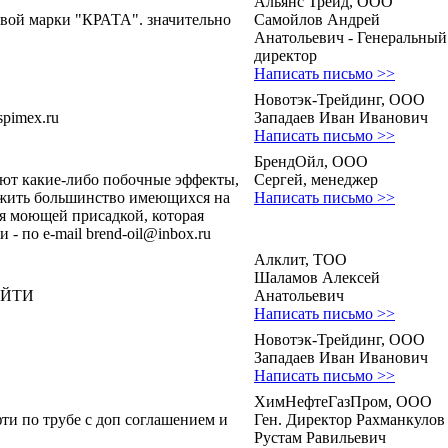
Альянс Трейд, ООО
вой марки "КРАТА". значительно
Самойлов Андрей
Анатольевич - Генеральный
директор
Написать письмо >>
Новотэк-Трейдинг, ООО
pimex.ru
Западаев Иван Иванович
Написать письмо >>
БрендОйл, ООО
ают какие-либо побочные эффекты,
Сергей, менеджер
ожить большинство имеющихся на
Написать письмо >>
я моющей присадкой, которая
 по e-mail brend-oil@inbox.ru
Алклит, ТОО
Шаламов Алексей
АЙТИ
Анатольевич
Написать письмо >>
Новотэк-Трейдинг, ООО
Западаев Иван Иванович
Написать письмо >>
ХимНефтеГазПром, ООО
ти по трубе с доп соглашением и
Ген. Директор Рахманкулов
Рустам Равильевич