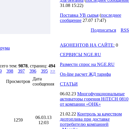
для бензина
(
последнее сообщение
31.08 15:22
)
Поставка УВ сырья
(
последнее
сообщение
27.07 17:47
)
Подпиcаться
RSS
АБОНЕНТОВ НА САЙТЕ:
0
орума
СЕРВИСЫ NGE.RU
Размести спрос на NGE.RU
сего тем:
9878
, страниц:
494
9
398
397
396
395
>>
On-line расчет ЖД тарифа
Дата
Просмотров
сообщения
СТАТЬИ
06.02.23
Многофункциональные
активаторы горения HiTECH 0810
от компании «ОНК»
21.02.22
Контроль за качеством
06.03.13
дизтоплива при доставке
1259
12:03
потребителю компанией