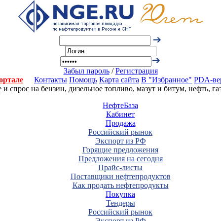
Забыл пароль
/
Регистрация
ортале
Контакты
Помощь
Карта сайта
В "Избранное"
PDA-ве
 спрос на бензин, дизельное топливо, мазут и битум, нефть, г
НефтеБаза
Кабинет
Продажа
Российский рынок
Экспорт из РФ
Горящие предложения
Предложения на сегодня
Прайс-листы
Поставщики нефтепродуктов
Как продать нефтепродукты
Покупка
Тендеры
Российский рынок
Экспорт из РФ