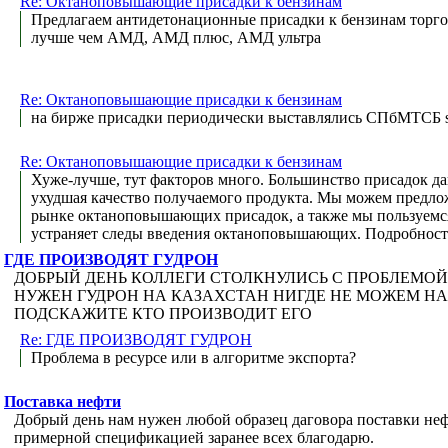
Re: Октаноповышающие присадки к бензинам
Предлагаем антидетонационные присадки к бензинам торго
лучше чем АМД, АМД плюс, АМД ультра
Re: Октаноповышающие присадки к бензинам
на бирже присадки периодически выставлялись СПбМТСБ s
Re: Октаноповышающие присадки к бензинам
Хуже-лучше, тут факторов много. Большинство присадок д
ухудшая качество получаемого продукта. Мы можем предл
рынке октаноповышающих присадок, а также мы пользуемс
устраняет следы введения октаноповышающих. Подробности -
ГДЕ ПРОИЗВОДЯТ ГУДРОН
ДОБРЫЙ ДЕНЬ КОЛЛЕГИ СТОЛКНУЛИСЬ С ПРОБЛЕМОЙ
НУЖЕН ГУДРОН НА КАЗАХСТАН НИГДЕ НЕ МОЖЕМ Н
ПОДСКАЖИТЕ КТО ПРОИЗВОДИТ ЕГО
Re: ГДЕ ПРОИЗВОДЯТ ГУДРОН
Проблема в ресурсе или в алгоритме экспорта?
Поставка нефти
Добрый день нам нужен любой образец даговора поставки неф
примерной спецификацией заранее всех благодарю.