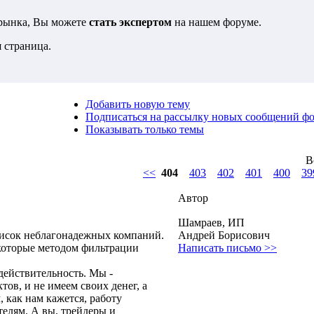
 рынка, Вы можете
стать экспертом
на нашем форуме.
 страница.
Добавить новую тему
Подписаться на рассылку новых сообщений ф
Показывать только темы
В
<<
404
403
402
401
400
39
Автор
Шамраев, ИП
писок неблагонадежных компаний.
Андрей Борисович
 которые методом фильтрации
Написать письмо >>
действительность. Мы -
ов, и не имеем своих денег, а
 как нам кажется, работу
телям. А вы, трейдеры и