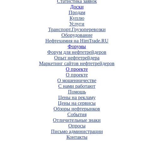
Статистика заявок
Доски
Продам
Куплю
Услуги
Транспорт.Грузоперевозки
Оборудование
Нефтехимия на HimTrade.RU
Форумы
Форум для нефтетрейдеров
Опыт нефтетрейдера
Маркетинг сайтов нефтетрейдеров
О проекте
О проекте
О мошенничестве
С нами работают
Помощь
Цены на рекламу
Цены на сервисы
Обзоры нефтерынков
События
Отличительные знаки
Опросы
Письмо администрации
Контакты