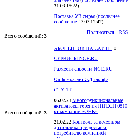
для бензина
(
последнее сообщение
31.08 15:22
)
Поставка УВ сырья
(
последнее
сообщение
27.07 17:47
)
Подпиcаться
RSS
Всего сообщений:
3
АБОНЕНТОВ НА САЙТЕ:
0
СЕРВИСЫ NGE.RU
Размести спрос на NGE.RU
On-line расчет ЖД тарифа
СТАТЬИ
06.02.23
Многофункциональные
активаторы горения HiTECH 0810
от компании «ОНК»
Всего сообщений:
3
21.02.22
Контроль за качеством
дизтоплива при доставке
потребителю компанией