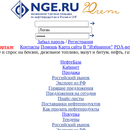
Забыл пароль
/
Регистрация
ортале
Контакты
Помощь
Карта сайта
В "Избранное"
PDA-ве
 спрос на бензин, дизельное топливо, мазут и битум, нефть, г
НефтеБаза
Кабинет
Продажа
Российский рынок
Экспорт из РФ
Горящие предложения
Предложения на сегодня
Прайс-листы
Поставщики нефтепродуктов
Как продать нефтепродукты
Покупка
Тендеры
Российский рынок
Экспорт из РФ