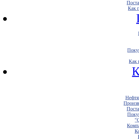
Пост
Как 
Поку
Как 
К
Нефтя
Произв
Пост
Поку
"
Комп
К