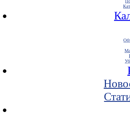
По
Кат
Ка
Объ
Ма
Уб
Ново
Стати