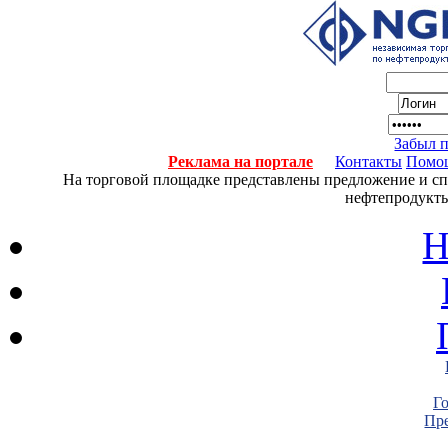
Забыл 
Реклама на портале
Контакты
Помо
На торговой площадке представлены предложение и спро
нефтепродукты
Н
Г
Пре