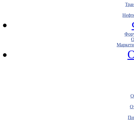
Тра
Нефт
Фору
О
Маркети
О
О
О
Пи