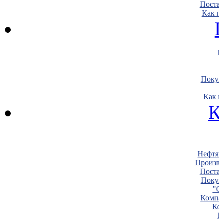
Пост
Как 
Поку
Как 
К
Нефтя
Произв
Пост
Поку
"
Комп
К