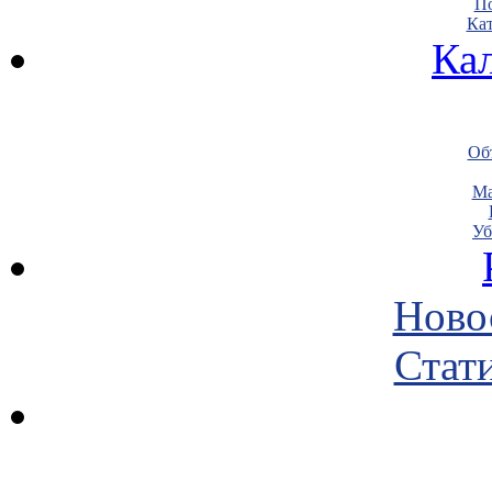
По
Кат
Ка
Объ
Ма
Уб
Ново
Стати