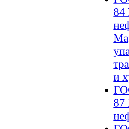
84
не
Ма
упа
тр
и 
ГО
87
не
ГО