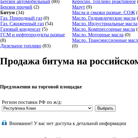
Бензин автомобильный
(80)
Керосин. Топливо реактивное
Бензин прочий
(2)
Мазут
(9)
Битум
(34)
Масла и смазки разные. СОЖ
(
Газ. Природный газ
(0)
Масло. Гидравлические масла
(
Газ. Сжиженный газ
(54)
Масло. Индустриальные масла
Газовый конденсат
(5)
Масло. Компрессорные масла
(
ГСМ и нефтепродукты разные
Масло. Моторные масла
(0)
(8)
Масло. Трансмиссионные масл
Дизельное топливо
(83)
(0)
Продажа битума на российско
Предложения на торговой площадке
Регион поставки РФ по ж/д:
Внимание!
У вас нет доступа к детальной информации