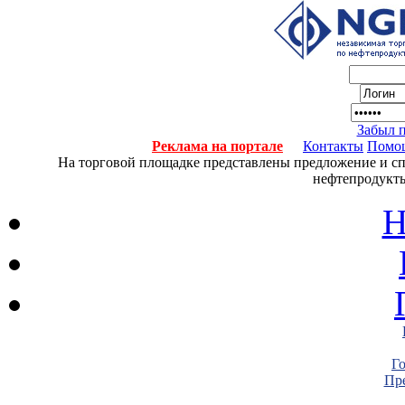
Забыл 
Реклама на портале
Контакты
Помо
На торговой площадке представлены предложение и спро
нефтепродукты
Н
Г
Пре