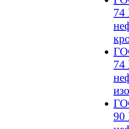
74
не
кр
ГО
74
не
из
ГО
90