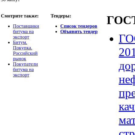
Смотрите также:
Тендеры:
ГОС
Поставщики
Список тендеров
битума на
Объявить тендер
ГО
экспорт
Битум.
Покупка.
20
Российский
рынок
до
Покупатели
битума на
экспорт
не
пр
ка
ма
стр