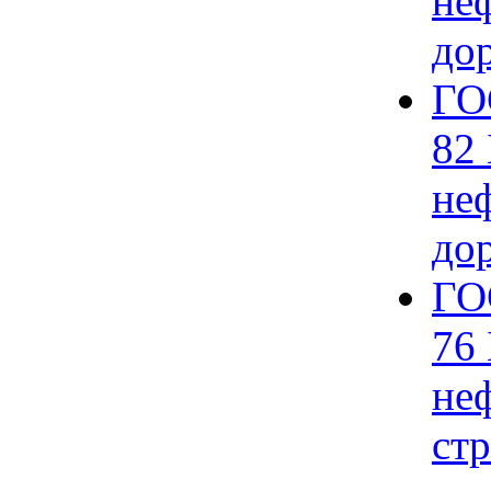
не
до
ГО
82
не
до
ГО
76
не
ст