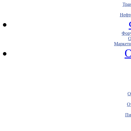
Тра
Нефт
Фору
О
Маркети
О
О
О
Пи