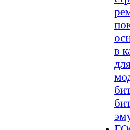
ре
по
осн
в к
дл
мо
би
би
эм
ГО