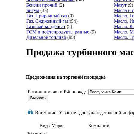
Бензин прочий
(2)
Мазут
(9)
Битум
(33)
Масла и 
Газ. Природный газ
(0)
Масло. Г
Газ. Сжиженный газ
(54)
Масло. И
Газовый конденсат
(5)
Масло. К
ГСМ и нефтепродукты разные
(9)
Масло. М
Дизельное топливо
(85)
Масло. Т
Продажа турбинного мас
Предложения на торговой площадке
Регион поставки РФ по ж/д:
Внимание!
У вас нет доступа к детальной инф
Вид / Марка
Компаний
30 минут