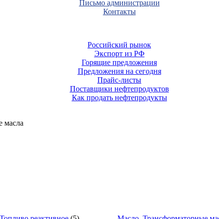
Письмо администрации
Контакты
Российский рынок
Экспорт из РФ
Горящие предложения
Предложения на сегодня
Прайс-листы
Поставщики нефтепродуктов
Как продать нефтепродукты
е масла
 Топливо реактивное
(5)
Масло. Трансформаторные ма