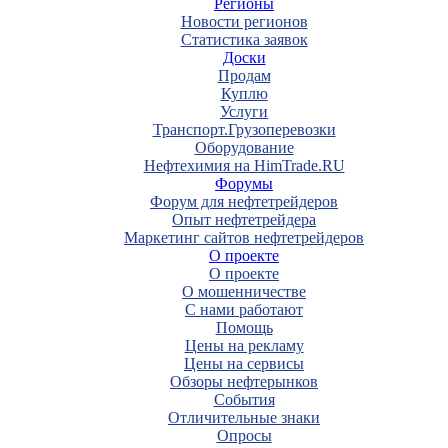
Регионы
Новости регионов
Статистика заявок
Доски
Продам
Куплю
Услуги
Транспорт.Грузоперевозки
Оборудование
Нефтехимия на HimTrade.RU
Форумы
Форум для нефтетрейдеров
Опыт нефтетрейдера
Маркетинг сайтов нефтетрейдеров
О проекте
О проекте
О мошенничестве
С нами работают
Помощь
Цены на рекламу
Цены на сервисы
Обзоры нефтерынков
События
Отличительные знаки
Опросы