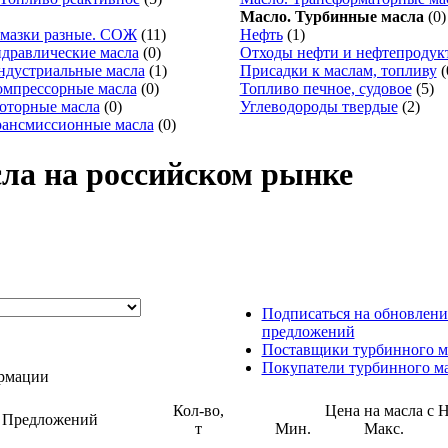
Масло. Турбинные масла
(0)
смазки разные. СОЖ
(11)
Нефть
(1)
идравлические масла
(0)
Отходы нефти и нефтепродук
ндустриальные масла
(1)
Присадки к маслам, топливу
(
омпрессорные масла
(0)
Топливо печное, судовое
(5)
оторные масла
(0)
Углеводороды твердые
(2)
рансмиссионные масла
(0)
ла на российском рынке
Подписаться на обновлени
предложений
Поставщики турбинного м
Покупатели турбинного м
ормации
Кол-во,
Цена на масла с
Предложений
т
Мин.
Макс.