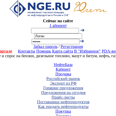
Сейчас на сайте
1 абонент
Забыл пароль
/
Регистрация
ортале
Контакты
Помощь
Карта сайта
В "Избранное"
PDA-ве
 спрос на бензин, дизельное топливо, мазут и битум, нефть, г
НефтеБаза
Кабинет
Продажа
Российский рынок
Экспорт из РФ
Горящие предложения
Предложения на сегодня
Прайс-листы
Поставщики нефтепродуктов
Как продать нефтепродукты
Покупка
Тендеры