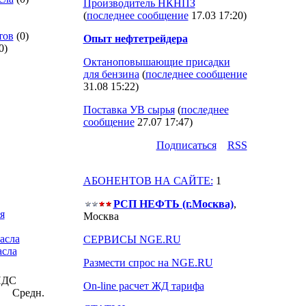
Производитель НКНПЗ
(
последнее сообщение
17.03 17:20
)
тов
(0)
Опыт нефтетрейдера
0)
Октаноповышающие присадки
для бензина
(
последнее сообщение
31.08 15:22
)
Поставка УВ сырья
(
последнее
сообщение
27.07 17:47
)
Подпиcаться
RSS
АБОНЕНТОВ НА САЙТЕ:
1
РСП НЕФТЬ (г.Москва)
,
я
Москва
асла
СЕРВИСЫ NGE.RU
асла
Размести спрос на NGE.RU
 НДС
On-line расчет ЖД тарифа
Средн.